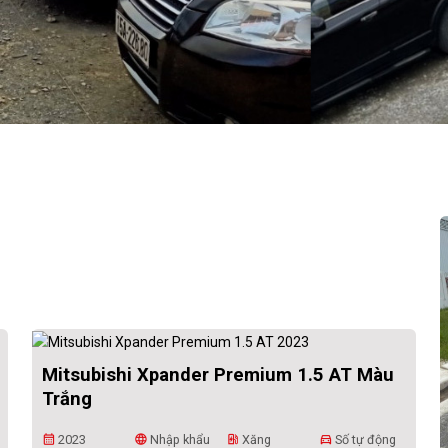
Mitsubishi Xpander Premium 1.5 AT Màu
Trắng
2023
Nhập khẩu
Xăng
Số tự động
calendar_month
language
ev_station
directions_car