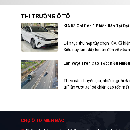
THỊ TRƯỜNG Ô TÔ
KIA K3 Chỉ Còn 1 Phiên Bản Tại Đại
Liên tục thu hẹp tùy chọn, KIA K3 hiện
Điều này làm dấy lên tin đồn về việ
bán tại Việt Nam. Tuy nhiên, nhiều n
Quốc sẽ sớm trình làng mẫu mới để g
Làn Vượt Trên Cao Tốc: Điều Nhiề
Theo các chuyên gia, nhiều người đa
trí "làn vượt xe" sẽ khiến cao tốc mất
phương án này nhằm tổ chức lại cách 
đường này bỏ trống.
CHỢ Ô TÔ MIỀN BẮC