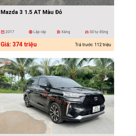
Mazda 3 1.5 AT Màu Đỏ
2017
Lắp ráp
Xăng
Số tự động
calendar_month
language
ev_station
directions_car
Giá: 374 triệu
Trả trước: 112 triệu