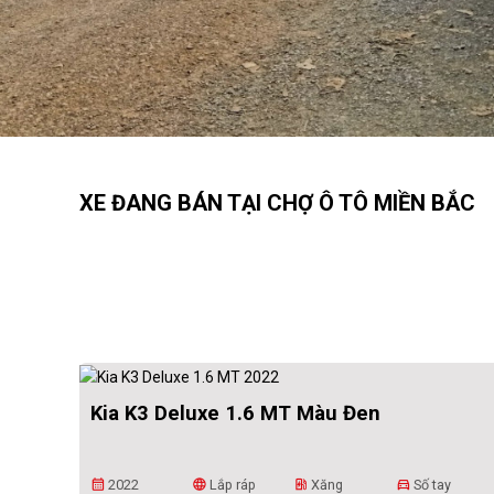
XE ĐANG BÁN TẠI CHỢ Ô TÔ MIỀN BẮC
Kia K3 Deluxe 1.6 MT Màu Đen
2022
Lắp ráp
Xăng
Số tay
calendar_month
language
ev_station
directions_car