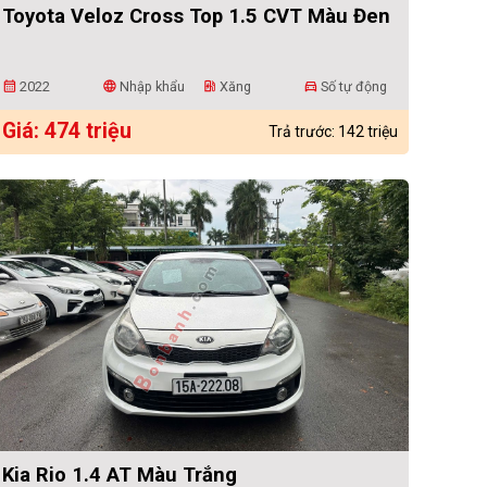
Toyota Veloz Cross Top 1.5 CVT Màu Đen
2022
Nhập khẩu
Xăng
Số tự động
calendar_month
language
ev_station
directions_car
Giá: 474 triệu
Trả trước: 142 triệu
Kia Rio 1.4 AT Màu Trắng