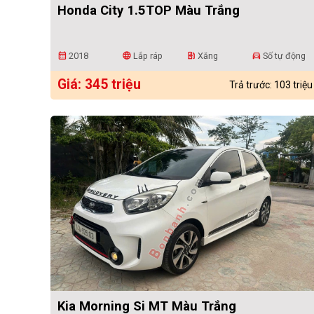
Honda City 1.5TOP Màu Trắng
2018
Lắp ráp
Xăng
Số tự động
calendar_month
language
ev_station
directions_car
Giá: 345 triệu
Trả trước: 103 triệu
Kia Morning Si MT Màu Trắng