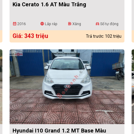
Kia Cerato 1.6 AT Màu Trắng
2016
Lắp ráp
Xăng
Số tự động
calendar_month
language
ev_station
directions_car
Giá: 343 triệu
Trả trước: 102 triệu
Hyundai I10 Grand 1.2 MT Base Màu