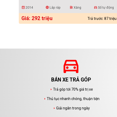
2014
Lắp ráp
Xăng
Số tự động
calendar_month
language
ev_station
directions_car
Giá: 292 triệu
Trả trước: 87 triệu
directions_car
BÁN XE TRẢ GÓP
Trả góp tới 70% giá trị xe
arrow_right
Thủ tục nhanh chóng, thuận tiện
arrow_right
Giải ngân trong ngày
arrow_right