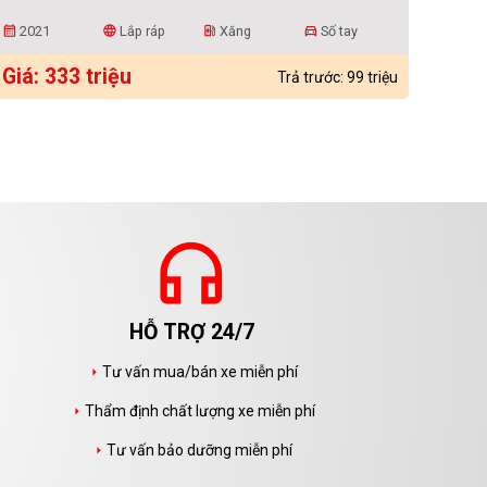
2021
Lắp ráp
Xăng
Số tay
calendar_month
language
ev_station
directions_car
Giá: 333 triệu
Trả trước: 99 triệu
headphones
HỖ TRỢ 24/7
Tư vấn mua/bán xe miễn phí
arrow_right
Thẩm định chất lượng xe miễn phí
arrow_right
Tư vấn bảo dưỡng miễn phí
arrow_right