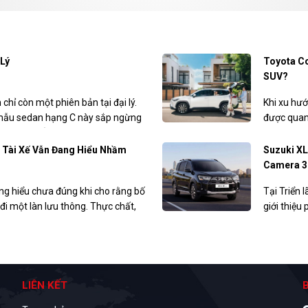
 Lý
Toyota Co
SUV?
 chỉ còn một phiên bản tại đại lý.
Khi xu hướ
c mẫu sedan hạng C này sắp ngừng
được quan
guồn tin khẳng định, mẫu xe Hàn
xăng sinh 
ia tăng sức cạnh tranh.
Toyota Co
u Tài Xế Vẫn Đang Hiểu Nhầm
Suzuki XL
giúp ngườ
Camera 3
rộng trong 
ng hiểu chưa đúng khi cho rằng bố
Tại Triển 
 đi một làn lưu thông. Thực chất,
giới thiệu
sử dụng làn trái, thay vì để làn
SUV XL7. M
nhiều tiện
hiện có.
LIÊN KẾT