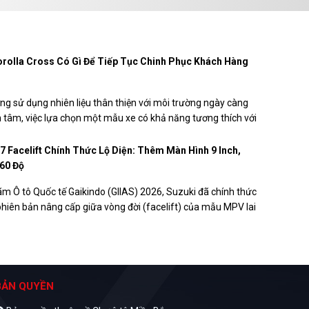
rolla Cross Có Gì Để Tiếp Tục Chinh Phục Khách Hàng
ng sử dụng nhiên liệu thân thiện với môi trường ngày càng
 tâm, việc lựa chọn một mẫu xe có khả năng tương thích với
học E10 cũng trở thành tiêu chí của nhiều khách hàng.
rolla Cross là một trong những mẫu xe đáp ứng yêu cầu này,
7 Facelift Chính Thức Lộ Diện: Thêm Màn Hình 9 Inch,
i dùng yên tâm sử dụng khi nguồn nhiên liệu E10 được mở
60 Độ
thời gian tới.
lãm Ô tô Quốc tế Gaikindo (GIIAS) 2026, Suzuki đã chính thức
 phiên bản nâng cấp giữa vòng đời (facelift) của mẫu MPV lai
ẫu xe được tinh chỉnh thiết kế ngoại thất, bổ sung thêm
 nghi và công nghệ, trong khi vẫn giữ nguyên hệ truyền động
BẢN QUYỀN