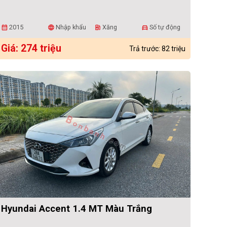
2015
Nhập khẩu
Xăng
Số tự động
calendar_month
language
ev_station
directions_car
Giá: 274 triệu
Trả trước: 82 triệu
Hyundai Accent 1.4 MT Màu Trắng