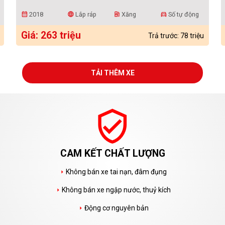
2018
Lắp ráp
Xăng
Số tự động
calendar_month
language
ev_station
directions_car
Giá: 263 triệu
Trả trước: 78 triệu
TẢI THÊM XE
verified_user
CAM KẾT CHẤT LƯỢNG
Không bán xe tai nạn, đâm đụng
arrow_right
Không bán xe ngập nước, thuỷ kích
arrow_right
Động cơ nguyên bản
arrow_right