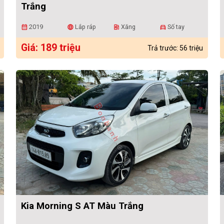
Trắng
2019
Lắp ráp
Xăng
Số tay
calendar_month
language
ev_station
directions_car
Giá: 189 triệu
Trả trước: 56 triệu
Kia Morning S AT Màu Trắng