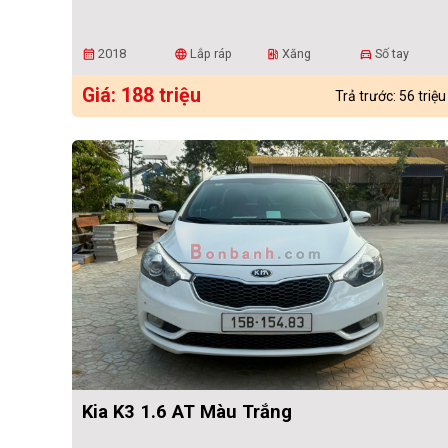
2018
Lắp ráp
Xăng
Số tay
calendar_month
language
ev_station
directions_car
Giá: 188 triệu
Trả trước: 56 triệu
Kia K3 1.6 AT Màu Trắng