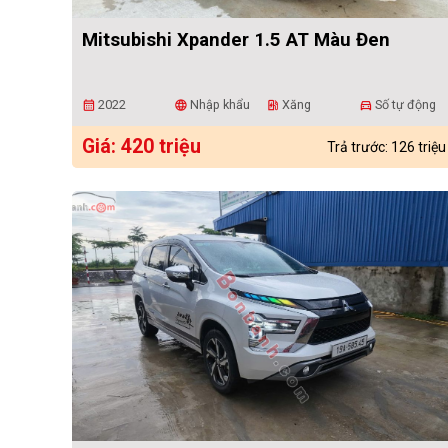
Mitsubishi Xpander 1.5 AT Màu Đen
2022
Nhập khẩu
Xăng
Số tự động
calendar_month
language
ev_station
directions_car
Giá: 420 triệu
Trả trước: 126 triệu