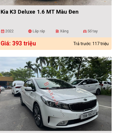
Kia K3 Deluxe 1.6 MT Màu Đen
2022
Lắp ráp
Xăng
Số tay
calendar_month
language
ev_station
directions_car
Giá: 393 triệu
Trả trước: 117 triệu