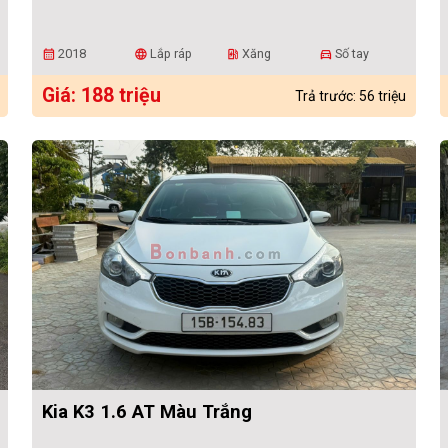
2018
Lắp ráp
Xăng
Số tay
calendar_month
language
ev_station
directions_car
Giá: 188 triệu
Trả trước: 56 triệu
Kia K3 1.6 AT Màu Trắng