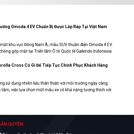
ưỡng Omoda 4 EV Chuẩn Bị Được Lắp Ráp Tại Việt Nam
a mắt khu vực Đông Nam Á, mẫu SUV thuần điện Omoda 4 EV
hóng góp mặt tại Triển lãm Ô tô Quốc tế Gaikindo Indonesia
26.
rolla Cross Có Gì Để Tiếp Tục Chinh Phục Khách Hàng
ng sử dụng nhiên liệu thân thiện với môi trường ngày càng
 tâm, việc lựa chọn một mẫu xe có khả năng tương thích với
học E10 cũng trở thành tiêu chí của nhiều khách hàng.
rolla Cross là một trong những mẫu xe đáp ứng yêu cầu này,
i dùng yên tâm sử dụng khi nguồn nhiên liệu E10 được mở
thời gian tới.
BẢN QUYỀN