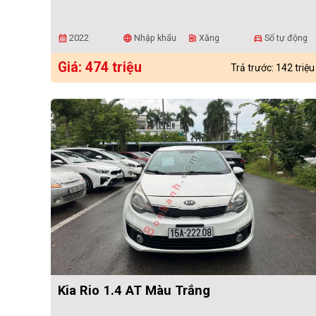
2022
Nhập khẩu
Xăng
Số tự động
calendar_month
language
ev_station
directions_car
Giá: 474 triệu
Trả trước: 142 triệu
Kia Rio 1.4 AT Màu Trắng