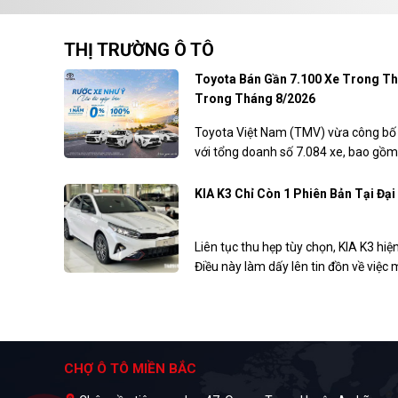
THỊ TRƯỜNG Ô TÔ
Toyota Bán Gần 7.100 Xe Trong Th
Trong Tháng 8/2026
Toyota Việt Nam (TMV) vừa công bố 
với tổng doanh số 7.084 xe, bao gồm
với tháng trước. Bên cạnh đó, hãng c
ưu đãi dành cho khách hàng mua xe 
KIA K3 Chỉ Còn 1 Phiên Bản Tại Đại
Liên tục thu hẹp tùy chọn, KIA K3 hiện
Điều này làm dấy lên tin đồn về việ
bán tại Việt Nam. Tuy nhiên, nhiều n
Quốc sẽ sớm trình làng mẫu mới để g
CHỢ Ô TÔ MIỀN BẮC