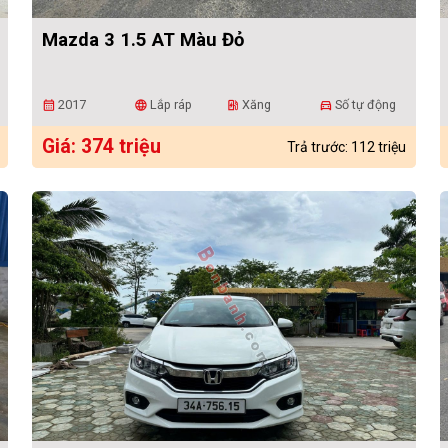
Mazda 3 1.5 AT Màu Đỏ
2017
Lắp ráp
Xăng
Số tự động
calendar_month
language
ev_station
directions_car
Giá: 374 triệu
Trả trước: 112 triệu