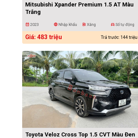
Mitsubishi Xpander Premium 1.5 AT Màu
Trắng
2023
Nhập khẩu
Xăng
Số tự động
calendar_month
language
ev_station
directions_car
Giá: 483 triệu
Trả trước: 144 triệu
Toyota Veloz Cross Top 1.5 CVT Màu Đen