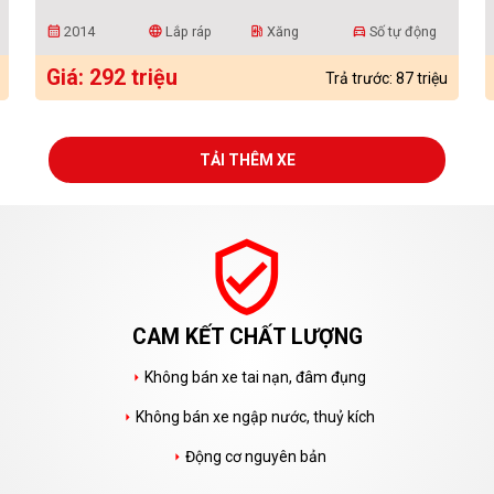
2014
Lắp ráp
Xăng
Số tự động
calendar_month
language
ev_station
directions_car
Giá: 292 triệu
Trả trước: 87 triệu
TẢI THÊM XE
verified_user
CAM KẾT CHẤT LƯỢNG
Không bán xe tai nạn, đâm đụng
arrow_right
Không bán xe ngập nước, thuỷ kích
arrow_right
Động cơ nguyên bản
arrow_right