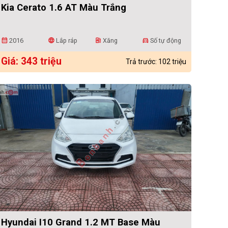
Kia Cerato 1.6 AT Màu Trắng
2016
Lắp ráp
Xăng
Số tự động
calendar_month
language
ev_station
directions_car
Giá: 343 triệu
Trả trước: 102 triệu
Hyundai I10 Grand 1.2 MT Base Màu