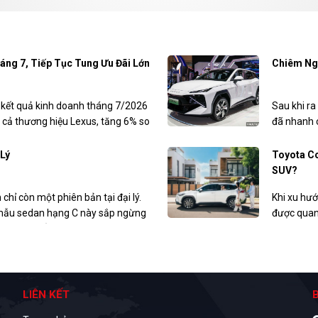
áng 7, Tiếp Tục Tung Ưu Đãi Lớn
Chiêm Ng
kết quả kinh doanh tháng 7/2026
Sau khi r
 cả thương hiệu Lexus, tăng 6% so
đã nhanh c
ũng triển khai nhiều chương trình
(GIIAS) 20
trong tháng 8.
 Lý
Toyota Co
SUV?
 chỉ còn một phiên bản tại đại lý.
Khi xu hướ
c mẫu sedan hạng C này sắp ngừng
được quan
guồn tin khẳng định, mẫu xe Hàn
xăng sinh 
ia tăng sức cạnh tranh.
Toyota Co
giúp ngườ
rộng trong 
LIÊN KẾT