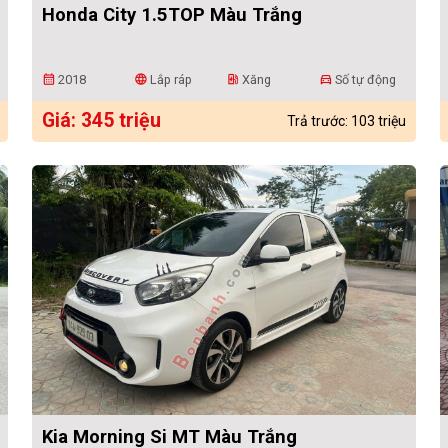
Honda City 1.5TOP Màu Trắng
2018
Lắp ráp
Xăng
Số tự động
calendar_month
language
ev_station
directions_car
Giá: 345 triệu
Trả trước: 103 triệu
Kia Morning Si MT Màu Trắng