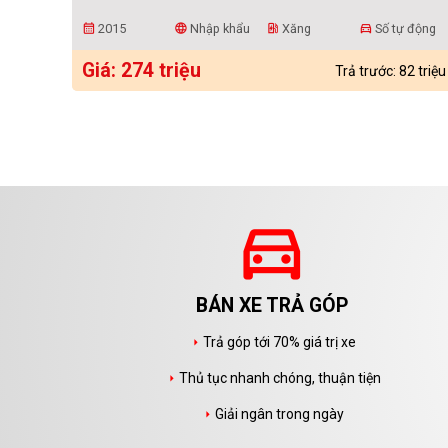
2015
Nhập khẩu
Xăng
Số tự động
calendar_month
language
ev_station
directions_car
Giá: 274 triệu
Trả trước: 82 triệu
directions_car
BÁN XE TRẢ GÓP
Trả góp tới 70% giá trị xe
arrow_right
Thủ tục nhanh chóng, thuận tiện
arrow_right
Giải ngân trong ngày
arrow_right