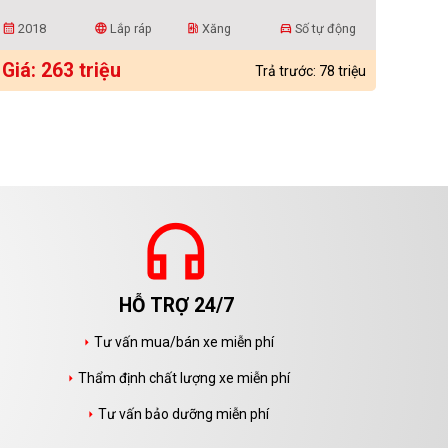
2018
Lắp ráp
Xăng
Số tự động
calendar_month
language
ev_station
directions_car
Giá: 263 triệu
Trả trước: 78 triệu
headphones
HỖ TRỢ 24/7
Tư vấn mua/bán xe miễn phí
arrow_right
Thẩm định chất lượng xe miễn phí
arrow_right
Tư vấn bảo dưỡng miễn phí
arrow_right