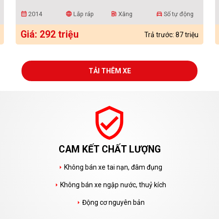
2014
Lắp ráp
Xăng
Số tự động
calendar_month
language
ev_station
directions_car
Giá: 292 triệu
Trả trước: 87 triệu
TẢI THÊM XE
verified_user
CAM KẾT CHẤT LƯỢNG
Không bán xe tai nạn, đâm đụng
arrow_right
Không bán xe ngập nước, thuỷ kích
arrow_right
Động cơ nguyên bản
arrow_right