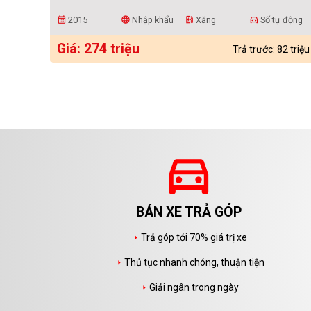
2015
Nhập khẩu
Xăng
Số tự động
calendar_month
language
ev_station
directions_car
Giá: 274 triệu
Trả trước: 82 triệu
directions_car
BÁN XE TRẢ GÓP
Trả góp tới 70% giá trị xe
arrow_right
Thủ tục nhanh chóng, thuận tiện
arrow_right
Giải ngân trong ngày
arrow_right