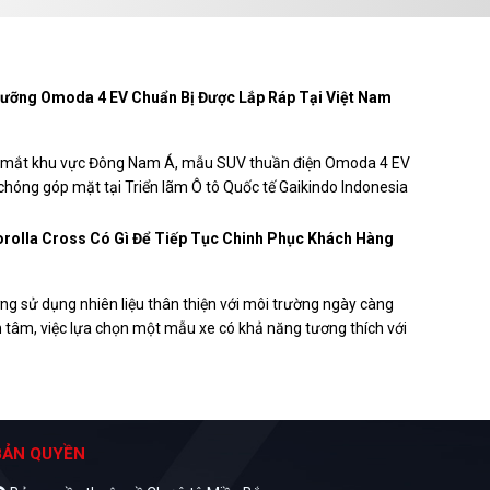
ưỡng Omoda 4 EV Chuẩn Bị Được Lắp Ráp Tại Việt Nam
a mắt khu vực Đông Nam Á, mẫu SUV thuần điện Omoda 4 EV
hóng góp mặt tại Triển lãm Ô tô Quốc tế Gaikindo Indonesia
26.
rolla Cross Có Gì Để Tiếp Tục Chinh Phục Khách Hàng
ng sử dụng nhiên liệu thân thiện với môi trường ngày càng
 tâm, việc lựa chọn một mẫu xe có khả năng tương thích với
học E10 cũng trở thành tiêu chí của nhiều khách hàng.
rolla Cross là một trong những mẫu xe đáp ứng yêu cầu này,
i dùng yên tâm sử dụng khi nguồn nhiên liệu E10 được mở
thời gian tới.
BẢN QUYỀN