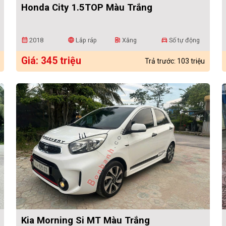
Honda City 1.5TOP Màu Trắng
2018
Lắp ráp
Xăng
Số tự động
calendar_month
language
ev_station
directions_car
Giá: 345 triệu
Trả trước: 103 triệu
Kia Morning Si MT Màu Trắng