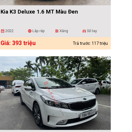
Kia K3 Deluxe 1.6 MT Màu Đen
2022
Lắp ráp
Xăng
Số tay
calendar_month
language
ev_station
directions_car
Giá: 393 triệu
Trả trước: 117 triệu