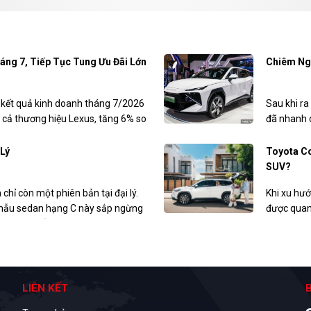
áng 7, Tiếp Tục Tung Ưu Đãi Lớn
Chiêm Ng
kết quả kinh doanh tháng 7/2026
Sau khi r
 cả thương hiệu Lexus, tăng 6% so
đã nhanh c
ũng triển khai nhiều chương trình
(GIIAS) 20
trong tháng 8.
 Lý
Toyota Co
SUV?
 chỉ còn một phiên bản tại đại lý.
Khi xu hướ
c mẫu sedan hạng C này sắp ngừng
được quan
guồn tin khẳng định, mẫu xe Hàn
xăng sinh 
ia tăng sức cạnh tranh.
Toyota Co
giúp ngườ
rộng trong 
LIÊN KẾT