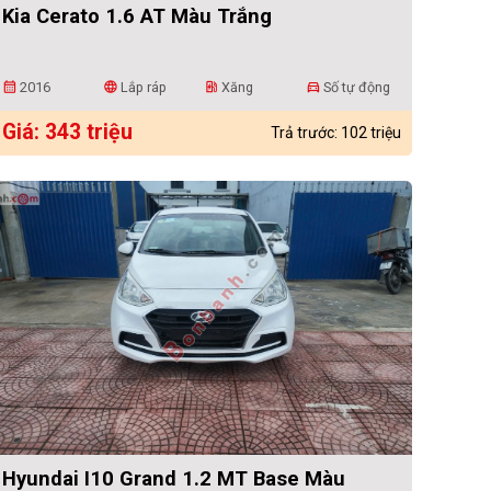
Kia Cerato 1.6 AT Màu Trắng
2016
Lắp ráp
Xăng
Số tự động
calendar_month
language
ev_station
directions_car
Giá: 343 triệu
Trả trước: 102 triệu
Hyundai I10 Grand 1.2 MT Base Màu