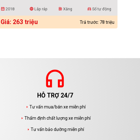
2018
Lắp ráp
Xăng
Số tự động
calendar_month
language
ev_station
directions_car
Giá: 263 triệu
Trả trước: 78 triệu
headphones
HỖ TRỢ 24/7
Tư vấn mua/bán xe miễn phí
arrow_right
Thẩm định chất lượng xe miễn phí
arrow_right
Tư vấn bảo dưỡng miễn phí
arrow_right