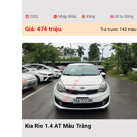
2022
Nhập khẩu
Xăng
Số tự động
calendar_month
language
ev_station
directions_car
Giá: 474 triệu
Trả trước: 142 triệu
Kia Rio 1.4 AT Màu Trắng