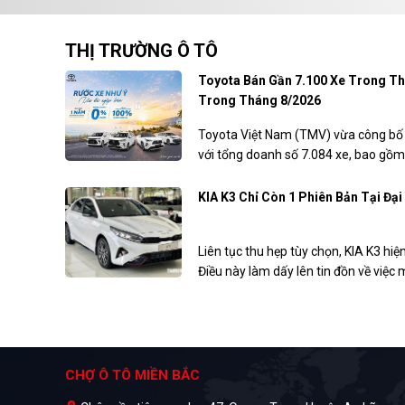
THỊ TRƯỜNG Ô TÔ
Toyota Bán Gần 7.100 Xe Trong Th
Trong Tháng 8/2026
Toyota Việt Nam (TMV) vừa công bố 
với tổng doanh số 7.084 xe, bao gồm
với tháng trước. Bên cạnh đó, hãng c
ưu đãi dành cho khách hàng mua xe 
KIA K3 Chỉ Còn 1 Phiên Bản Tại Đại
Liên tục thu hẹp tùy chọn, KIA K3 hiện
Điều này làm dấy lên tin đồn về việ
bán tại Việt Nam. Tuy nhiên, nhiều n
Quốc sẽ sớm trình làng mẫu mới để g
CHỢ Ô TÔ MIỀN BẮC