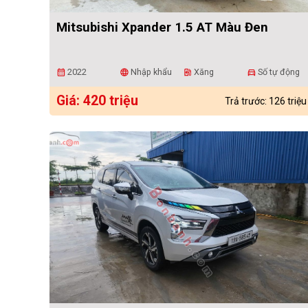
Mitsubishi Xpander 1.5 AT Màu Đen
2022
Nhập khẩu
Xăng
Số tự động
calendar_month
language
ev_station
directions_car
Giá: 420 triệu
Trả trước: 126 triệu