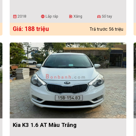
2018
Lắp ráp
Xăng
Số tay
calendar_month
language
ev_station
directions_car
Giá: 188 triệu
Trả trước: 56 triệu
Kia K3 1.6 AT Màu Trắng