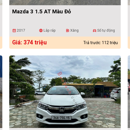
Mazda 3 1.5 AT Màu Đỏ
2017
Lắp ráp
Xăng
Số tự động
calendar_month
language
ev_station
directions_car
Giá: 374 triệu
Trả trước: 112 triệu