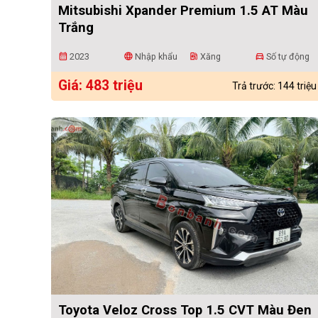
Mitsubishi Xpander Premium 1.5 AT Màu
Trắng
2023
Nhập khẩu
Xăng
Số tự động
calendar_month
language
ev_station
directions_car
Giá: 483 triệu
Trả trước: 144 triệu
Toyota Veloz Cross Top 1.5 CVT Màu Đen