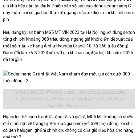
giá khá hấp dẫn tại đại lý. Phiên bản số sàn của dòng sedan hạng C
này thậm chí có giá bán thực tế ngang mẫu xe điện mini khi tính kèm
pin.
Nếu đăng ký lăn bánh MG5 MT VIN 2023 tại Hà Nội, người dùng sẽ tốn
tổng chi phí khoảng 368 triệu đồng, ngang giá khởi điểm đề xuất của
một số mẫu xe hạng A như Hyundai Grand i10 (từ 360 triệu đồng).
Đánh đổi là xe VIN 2023 sẽ mất giá khi bán lại, đặc biệt khi năm 2025
đã tới gần.
Nội thất của MG5 MT ở mức cơ bản. Điểm cộng là xe được trang
bị sẵn màn hình giải trí 8 inch có kết nối Apple CarPlay/Android
Auto (Ảnh: Nguyễn Lâm).
Ngoài lợi thế cạnh tranh là rộng rãi và giá rẻ, MG5 MT không có nhiều
điểm nổi bật về trang bị. Với mức giá niêm yết 399 triệu đồng, xe chỉ
có đèn halogen, ghế nỉ chỉnh cơ, không có cửa gió điều hòa cho hàng
ghế thứ 2.