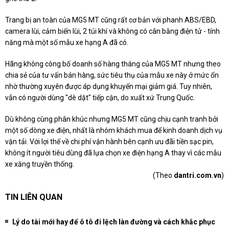
Trang bị an toàn của MG5 MT cũng rất cơ bản với phanh ABS/EBD,
camera lùi, cảm biến lùi, 2 túi khí và không có cân bằng điện tử - tính
năng mà một số mẫu xe hạng A đã có.
Hãng không công bố doanh số hàng tháng của MG5 MT nhưng theo
chia sẻ của tư vấn bán hàng, sức tiêu thụ của mẫu xe này ở mức ổn
nhờ thường xuyên được áp dụng khuyến mại giảm giá. Tuy nhiên,
vẫn có người dùng "dè dặt" tiếp cận, do xuất xứ Trung Quốc.
Dù không cùng phân khúc nhưng MG5 MT cũng chịu cạnh tranh bởi
một số dòng xe điện, nhất là nhóm khách mua để kinh doanh dịch vụ
vận tải. Với lợi thế về chi phí vận hành bên cạnh ưu đãi tiền sạc pin,
không ít người tiêu dùng đã lựa chọn xe điện hạng A thay vì các mẫu
xe xăng truyền thống.
(Theo
dantri.com.vn
)
TIN LIÊN QUAN
Lý do tài mới hay để ô tô đi lệch làn đường và cách khắc phục