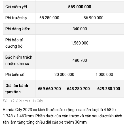
Giá niêm yết
569.000.000
Phí trước bạ
68.280.000
56.900.000
Phí đăng kiểm
340.000
Phí bảo trì
1.560.000
đường bộ
Bảo hiểm trách
480.700
nhiệm dân sự
Phí biển số
20.000.000
1.000.000
Giá lăn bánh
659.660.700
648.280.700
629.280.700
tạm tính
Đánh Giá Xe Honda City
Honda City 2023 có kích thước dài x rộng x cao lần lượt là 4.589 x
1.748 x 1.467mm. Phần dưới của cản trước và cản sau được khuếch
tán làm tăng tổng chiều dài của xe thêm 36mm.