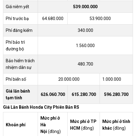
Giá niêm yết
539.000.000
Phí trước bạ
64.680.000
53.900.000
Phí đăng kiểm
340.000
Phí bảo trì
1.560.000
đường bộ
Bảo hiểm trách
480.700
nhiệm dân sự
Phí biển số
20.000.000
1.000.000
Giá lăn bánh
626.060.700
615.280.700
596.280.700
tạm tính
Giá Lăn Bánh Honda City Phiên Bản RS
Mức phí ở
Mức phí ở TP
Mức phí ở tỉnh
Khoản phí
Hà
HCM
(đồng)
khác
(đồng)
Nội
(đồng)