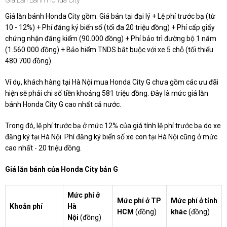
Giá Lăn Bánh Honda City
Giá lăn bánh Honda City gồm: Giá bán tại đại lý + Lệ phí trước bạ (từ
10 - 12%) + Phí đăng ký biển số (tối đa 20 triệu đồng) + Phí cấp giấy
chứng nhận đăng kiểm (90.000 đồng) + Phí bảo trì đường bộ 1 năm
(1.560.000 đồng) + Bảo hiểm TNDS bắt buộc với xe 5 chỗ (tối thiểu
480.700 đồng).
Ví dụ, khách hàng tại Hà Nội mua Honda City G chưa gồm các ưu đãi
hiện sẽ phải chi số tiền khoảng 581 triệu đồng. Đây là mức giá lăn
bánh Honda City G cao nhất cả nước.
Trong đó, lệ phí trước bạ ở mức 12% của giá tính lệ phí trước bạ do xe
đăng ký tại Hà Nội. Phí đăng ký biển số xe con tại Hà Nội cũng ở mức
cao nhất - 20 triệu đồng.
Giá lăn bánh của Honda City bản G
Mức phí ở
Mức phí ở TP
Mức phí ở tỉnh
Khoản phí
Hà
HCM
(đồng)
khác
(đồng)
Nội
(đồng)