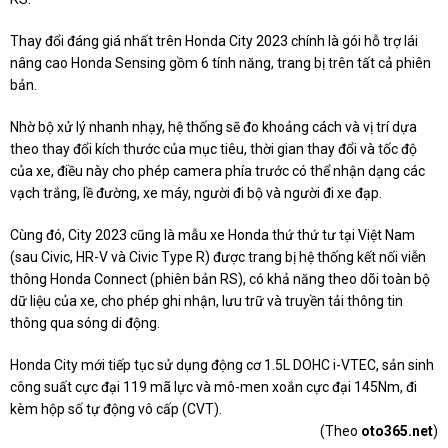
Thay đổi đáng giá nhất trên Honda City 2023 chính là gói hỗ trợ lái
nâng cao Honda Sensing gồm 6 tính năng, trang bị trên tất cả phiên
bản.
Nhờ bộ xử lý nhanh nhạy, hệ thống sẽ đo khoảng cách và vị trí dựa
theo thay đổi kích thước của mục tiêu, thời gian thay đổi và tốc độ
của xe, điều này cho phép camera phía trước có thể nhận dạng các
vạch trắng, lề đường, xe máy, người đi bộ và người đi xe đạp.
Cùng đó, City 2023 cũng là mẫu xe Honda thứ thứ tư tại Việt Nam
(sau Civic, HR-V và Civic Type R) được trang bị hệ thống kết nối viễn
thông Honda Connect (phiên bản RS), có khả năng theo dõi toàn bộ
dữ liệu của xe, cho phép ghi nhận, lưu trữ và truyền tải thông tin
thông qua sóng di động.
Honda City mới tiếp tục sử dụng động cơ 1.5L DOHC i-VTEC, sản sinh
công suất cực đại 119 mã lực và mô-men xoắn cực đại 145Nm, đi
kèm hộp số tự động vô cấp (CVT).
(Theo
oto365.net
)