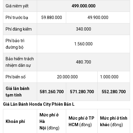
Giá niêm yết
499.000.000
Phí trước bạ
59.880.000
49.900.000
Phí đăng kiểm
340.000
Phí bảo trì
1.560.000
đường bộ
Bảo hiểm trách
480.700
nhiệm dân sự
Phí biển số
20.000.000
1.000.000
Giá lăn bánh
581.260.700
571.280.700
552.280.700
tạm tính
Giá Lăn Bánh Honda City Phiên Bản L
Mức phí ở
Mức phí ở TP
Mức phí ở tỉnh
Khoản phí
Hà
HCM
(đồng)
khác
(đồng)
Nội
(đồng)