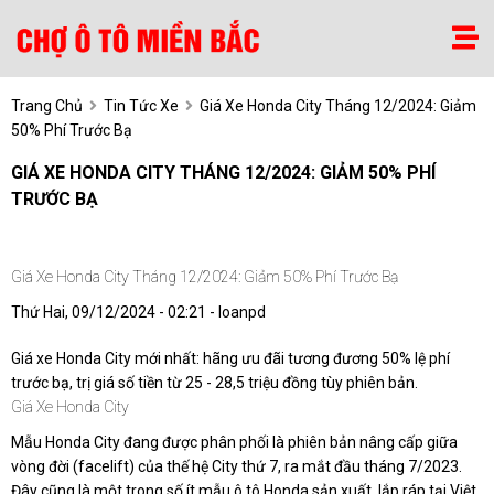
Trang Chủ
Tin Tức Xe
Giá Xe Honda City Tháng 12/2024: Giảm
50% Phí Trước Bạ
GIÁ XE HONDA CITY THÁNG 12/2024: GIẢM 50% PHÍ
TRƯỚC BẠ
Giá Xe Honda City Tháng 12/2024: Giảm 50% Phí Trước Bạ
Thứ Hai, 09/12/2024 - 02:21 - loanpd
Giá xe Honda City mới nhất: hãng ưu đãi tương đương 50% lệ phí
trước bạ, trị giá số tiền từ 25 - 28,5 triệu đồng tùy phiên bản.
Giá Xe Honda City
Mẫu Honda City đang được phân phối là phiên bản nâng cấp giữa
vòng đời (facelift) của thế hệ City thứ 7, ra mắt đầu tháng 7/2023.
Đây cũng là một trong số ít mẫu ô tô Honda sản xuất, lắp ráp tại Việt