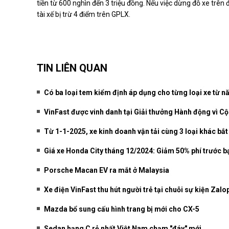
tiền từ 600 nghìn đến 3 triệu đồng. Nếu việc dừng đỗ xe trên 
tài xế bị trừ 4 điểm trên GPLX.
TIN LIÊN QUAN
Có ba loại tem kiểm định áp dụng cho từng loại xe từ 
VinFast được vinh danh tại Giải thưởng Hành động vì C
Từ 1-1-2025, xe kinh doanh vận tải cùng 3 loại khác bắ
Giá xe Honda City tháng 12/2024: Giảm 50% phí trước b
Porsche Macan EV ra mắt ở Malaysia
Xe điện VinFast thu hút người trẻ tại chuỗi sự kiện Zalo
Mazda bổ sung cấu hình trang bị mới cho CX-5
Sedan hạng C rẻ nhất Việt Nam chạm "đáy" mới