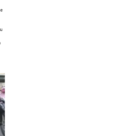
xe
ều
n