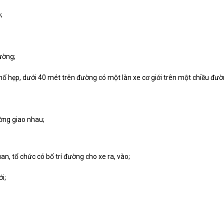
;
ường;
ố hẹp, dưới 40 mét trên đường có một làn xe cơ giới trên một chiều đư
ờng giao nhau;
n, tổ chức có bố trí đường cho xe ra, vào;
i;