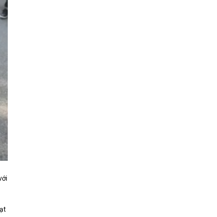
với
ạt