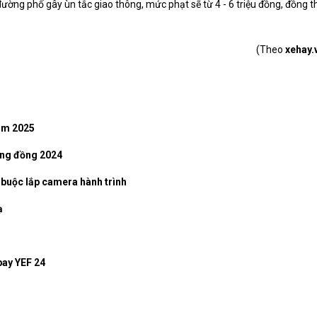
đường phố gây ùn tắc giao thông, mức phạt sẽ từ 4 - 6 triệu đồng, đồng t
(Theo
xehay.
năm 2025
ộng đồng 2024
t buộc lắp camera hành trình
ạ
pay YEF 24