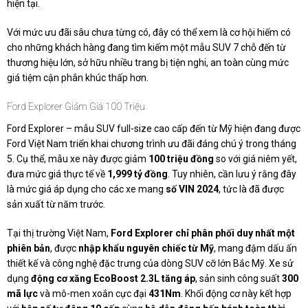
hiện tại.
Với mức ưu đãi sâu chưa từng có, đây có thể xem là cơ hội hiếm có
cho những khách hàng đang tìm kiếm một mẫu SUV 7 chỗ đến từ
thương hiệu lớn, sở hữu nhiều trang bị tiện nghi, an toàn cùng mức
giá tiệm cận phân khúc thấp hơn.
Ford Explorer Giảm Giá 100 Triệu
Ford Explorer – mẫu SUV full-size cao cấp đến từ Mỹ hiện đang được
Ford Việt Nam triển khai chương trình ưu đãi đáng chú ý trong tháng
5. Cụ thể, mẫu xe này được giảm
100 triệu đồng
so với giá niêm yết,
đưa mức giá thực tế về
1,999 tỷ đồng
. Tuy nhiên, cần lưu ý rằng đây
là mức giá áp dụng cho các xe mang
số VIN 2024
, tức là đã được
sản xuất từ năm trước.
Tại thị trường Việt Nam,
Ford Explorer chỉ phân phối duy nhất một
phiên bản
, được
nhập khẩu nguyên chiếc từ Mỹ
, mang đậm dấu ấn
thiết kế và công nghệ đặc trưng của dòng SUV cỡ lớn Bắc Mỹ. Xe sử
dụng
động cơ xăng EcoBoost 2.3L tăng áp
, sản sinh công suất
300
mã lực
và mô-men xoắn cực đại
431Nm
. Khối động cơ này kết hợp