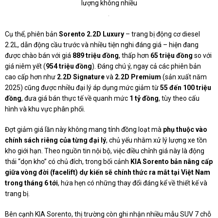
lượng không nhiều
.
Cụ thể, phiên bản
Sorento 2.2D Luxury
– trang bị động cơ diesel
2.2L, dẫn động cầu trước và nhiều tiện nghi đáng giá – hiện đang
được chào bán với giá
889 triệu đồng
, thấp hơn
65 triệu đồng
so với
giá niêm yết (
954 triệu đồng
). Đáng chú ý, ngay cả các phiên bản
cao cấp hơn như
2.2D Signature
và
2.2D Premium
(sản xuất năm
2025) cũng được nhiều đại lý áp dụng mức giảm từ
55 đến 100 triệu
đồng
, đưa giá bán thực tế về quanh mức
1 tỷ đồng
, tùy theo cấu
hình và khu vực phân phối.
Đợt giảm giá lần này không mang tính đồng loạt mà
phụ thuộc vào
chính sách riêng của từng đại lý
, chủ yếu nhằm xử lý lượng xe tồn
kho giới hạn. Theo nguồn tin nội bộ, việc điều chỉnh giá này là động
thái “dọn kho” có chủ đích, trong bối cảnh
KIA Sorento bản nâng cấp
giữa vòng đời (facelift) dự kiến sẽ chính thức ra mắt tại Việt Nam
trong tháng 6 tới
, hứa hẹn có những thay đổi đáng kể về thiết kế và
trang bị.
Bên cạnh KIA Sorento, thị trường còn ghi nhận nhiều mẫu SUV 7 chỗ