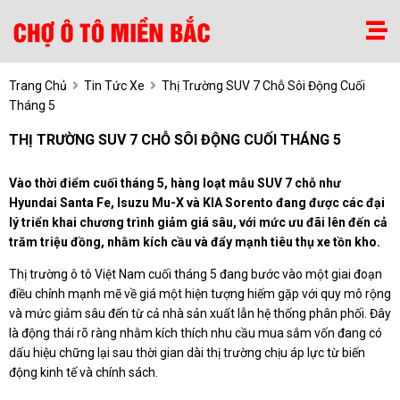
Trang Chủ
Tin Tức Xe
Thị Trường SUV 7 Chỗ Sôi Động Cuối
Tháng 5
THỊ TRƯỜNG SUV 7 CHỖ SÔI ĐỘNG CUỐI THÁNG 5
Vào thời điểm cuối tháng 5, hàng loạt mẫu SUV 7 chỗ như
Hyundai Santa Fe, Isuzu Mu-X và KIA Sorento đang được các đại
lý triển khai chương trình giảm giá sâu, với mức ưu đãi lên đến cả
trăm triệu đồng, nhằm kích cầu và đẩy mạnh tiêu thụ xe tồn kho.
Thị trường ô tô Việt Nam cuối tháng 5 đang bước vào một giai đoạn
điều chỉnh mạnh mẽ về giá một hiện tượng hiếm gặp với quy mô rộng
và mức giảm sâu đến từ cả nhà sản xuất lẫn hệ thống phân phối. Đây
là động thái rõ ràng nhằm kích thích nhu cầu mua sắm vốn đang có
dấu hiệu chững lại sau thời gian dài thị trường chịu áp lực từ biến
động kinh tế và chính sách.