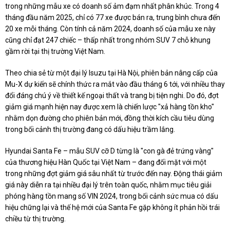
trong những mẫu xe có doanh số ảm đạm nhất phân khúc. Trong 4
tháng đầu năm 2025, chỉ có 77 xe được bán ra, trung bình chưa đến
20 xe mỗi tháng. Còn tính cả năm 2024, doanh số của mẫu xe này
cũng chỉ đạt 247 chiếc – thấp nhất trong nhóm SUV 7 chỗ khung
gầm rời tại thị trường Việt Nam.
Theo chia sẻ từ một đại lý Isuzu tại Hà Nội, phiên bản nâng cấp của
Mu-X dự kiến sẽ chính thức ra mắt vào đầu tháng 6 tới, với nhiều thay
đổi đáng chú ý về thiết kế ngoại thất và trang bị tiện nghi. Do đó, đợt
giảm giá mạnh hiện nay được xem là chiến lược "xả hàng tồn kho"
nhằm dọn đường cho phiên bản mới, đồng thời kích cầu tiêu dùng
trong bối cảnh thị trường đang có dấu hiệu trầm lắng.
Hyundai Santa Fe – mẫu SUV cỡ D từng là "con gà đẻ trứng vàng"
của thương hiệu Hàn Quốc tại Việt Nam – đang đối mặt với một
trong những đợt giảm giá sâu nhất từ trước đến nay. Động thái giảm
giá này diễn ra tại nhiều đại lý trên toàn quốc, nhằm mục tiêu giải
phóng hàng tồn mang số VIN 2024, trong bối cảnh sức mua có dấu
hiệu chững lại và thế hệ mới của Santa Fe gặp không ít phản hồi trái
chiều từ thị trường.