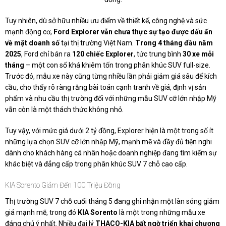
Tuy nhiên, dù sở hữu nhiều ưu điểm về thiết kế, công nghệ và sức
mạnh động cơ,
Ford Explorer vẫn chưa thực sự tạo được dấu ấn
về mặt doanh số
tại thị trường Việt Nam.
Trong 4 tháng đầu năm
2025
, Ford chỉ bán ra
120 chiếc Explorer
, tức trung bình
30 xe mỗi
tháng
– một con số khá khiêm tốn trong phân khúc SUV full-size.
Trước đó, mẫu xe này cũng từng nhiều lần phải giảm giá sâu để kích
cầu, cho thấy rõ ràng rằng bài toán cạnh tranh về giá, định vị sản
phẩm và nhu cầu thị trường đối với những mẫu SUV cỡ lớn nhập Mỹ
vẫn còn là một thách thức không nhỏ.
Tuy vậy, với mức giá dưới 2 tỷ đồng, Explorer hiện là một trong số ít
những lựa chọn SUV cỡ lớn nhập Mỹ, mạnh mẽ và đầy đủ tiện nghi
dành cho khách hàng cá nhân hoặc doanh nghiệp đang tìm kiếm sự
khác biệt và đẳng cấp trong phân khúc SUV 7 chỗ cao cấp.
KIA Sorento Giảm Đến 100 Triệu Đồng
Thị trường SUV 7 chỗ cuối tháng 5 đang ghi nhận một làn sóng giảm
giá mạnh mẽ, trong đó
KIA Sorento
là một trong những mẫu xe
đáng chú ý nhất. Nhiều đại lý
THACO-KIA bất ngờ triển khai chương