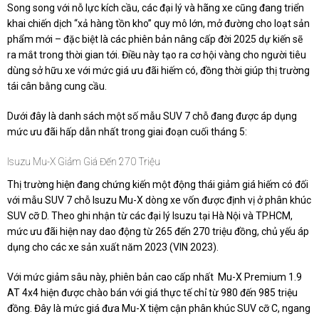
Song song với nỗ lực kích cầu, các đại lý và hãng xe cũng đang triển
khai chiến dịch “xả hàng tồn kho” quy mô lớn, mở đường cho loạt sản
phẩm mới – đặc biệt là các phiên bản nâng cấp đời 2025 dự kiến sẽ
ra mắt trong thời gian tới. Điều này tạo ra cơ hội vàng cho người tiêu
dùng sở hữu xe với mức giá ưu đãi hiếm có, đồng thời giúp thị trường
tái cân bằng cung cầu.
Dưới đây là danh sách một số mẫu SUV 7 chỗ đang được áp dụng
mức ưu đãi hấp dẫn nhất trong giai đoạn cuối tháng 5:
Isuzu Mu-X Giảm Giá Đến 270 Triệu
Thị trường hiện đang chứng kiến một động thái giảm giá hiếm có đối
với mẫu SUV 7 chỗ Isuzu Mu-X dòng xe vốn được định vị ở phân khúc
SUV cỡ D. Theo ghi nhận từ các đại lý Isuzu tại Hà Nội và TP.HCM,
mức ưu đãi hiện nay dao động từ 265 đến 270 triệu đồng, chủ yếu áp
dụng cho các xe sản xuất năm 2023 (VIN 2023).
Với mức giảm sâu này, phiên bản cao cấp nhất Mu-X Premium 1.9
AT 4x4 hiện được chào bán với giá thực tế chỉ từ 980 đến 985 triệu
đồng. Đây là mức giá đưa Mu-X tiệm cận phân khúc SUV cỡ C, ngang