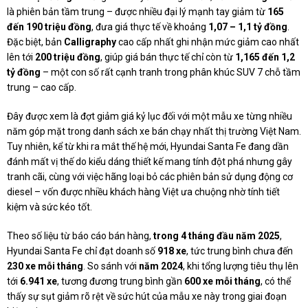
là phiên bản tầm trung – được nhiều đại lý mạnh tay giảm từ
165
đến 190 triệu đồng
, đưa giá thực tế về khoảng
1,07 – 1,1 tỷ đồng
.
Đặc biệt, bản
Calligraphy
cao cấp nhất ghi nhận mức giảm cao nhất
lên tới
200 triệu đồng
, giúp giá bán thực tế chỉ còn từ
1,165 đến 1,2
tỷ đồng
– một con số rất cạnh tranh trong phân khúc SUV 7 chỗ tầm
trung – cao cấp.
Đây được xem là đợt giảm giá kỷ lục đối với một mẫu xe từng nhiều
năm góp mặt trong danh sách xe bán chạy nhất thị trường Việt Nam.
Tuy nhiên, kể từ khi ra mắt thế hệ mới, Hyundai Santa Fe đang dần
đánh mất vị thế do kiểu dáng thiết kế mang tính đột phá nhưng gây
tranh cãi, cùng với việc hãng loại bỏ các phiên bản sử dụng động cơ
diesel – vốn được nhiều khách hàng Việt ưa chuộng nhờ tính tiết
kiệm và sức kéo tốt.
Theo số liệu từ báo cáo bán hàng,
trong 4 tháng đầu năm 2025
,
Hyundai Santa Fe chỉ đạt doanh số
918 xe
, tức trung bình chưa đến
230 xe mỗi tháng
. So sánh với
năm 2024
, khi tổng lượng tiêu thụ lên
tới
6.941 xe
, tương đương trung bình gần
600 xe mỗi tháng
, có thể
thấy sự sụt giảm rõ rệt về sức hút của mẫu xe này trong giai đoạn