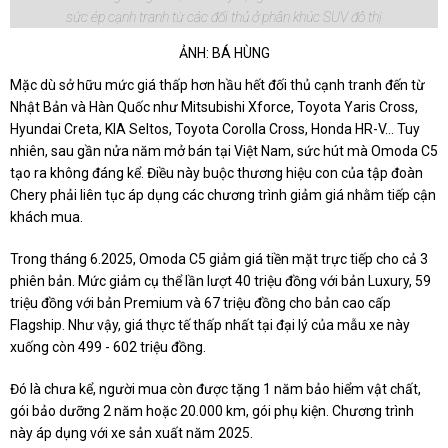
sức ép cạnh tranh từ các đối thủ ở phân khúc SUV đô thị
ẢNH: BÁ HÙNG
Mặc dù sở hữu mức giá thấp hơn hầu hết đối thủ cạnh tranh đến từ
Nhật Bản và Hàn Quốc như Mitsubishi Xforce, Toyota Yaris Cross,
Hyundai Creta, KIA Seltos, Toyota Corolla Cross, Honda HR-V… Tuy
nhiên, sau gần nửa năm mở bán tại Việt Nam, sức hút mà Omoda C5
tạo ra không đáng kể. Điều này buộc thương hiệu con của tập đoàn
Chery phải liên tục áp dụng các chương trình giảm giá nhằm tiếp cận
khách mua.
Trong tháng 6.2025, Omoda C5 giảm giá tiền mặt trực tiếp cho cả 3
phiên bản. Mức giảm cụ thể lần lượt 40 triệu đồng với bản Luxury, 59
triệu đồng với bản Premium và 67 triệu đồng cho bản cao cấp
Flagship. Như vậy, giá thực tế thấp nhất tại đại lý của mẫu xe này
xuống còn 499 - 602 triệu đồng.
Đó là chưa kể, người mua còn được tặng 1 năm bảo hiểm vật chất,
gói bảo dưỡng 2 năm hoặc 20.000 km, gói phụ kiện. Chương trình
này áp dụng với xe sản xuất năm 2025.