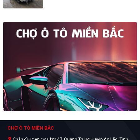
CHỢ Ô TÔ MIỀN BẮC
Chân cầu tiên cựu, km 47, Quang Trung Huyện An Lão, Tỉnh