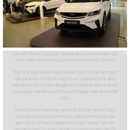
Hầu hết hãng xe Trung Quốc đang áp dụng chính sách giảm giá
mạnh nhằm cải thiện sức cạnh tranh tại thị trường Việt Nam
Thực tế, không riêng Omoda & Jaecoo, trước sức ép cạnh tranh
ngày càng lớn, rất nhiều thương hiệu xe Trung Quốc khác đang
phân phối xe tại Việt Nam đều gặp khó trong khâu tiếp cận khách
mua. Và giảm giá đang là một trong những giải pháp gần như bắt
buộc.
Theo các chuyên gia trong ngành ô tô, việc các hãng xe Trung
Quốc nói chung và bộ đôi Omoda & Jaeco nói riêng chạy đua
giảm giá tại Việt Nam không phải là chuyện quá bất ngờ. Bên
cạnh yếu tố như sức mua của toàn thị trường sụt giảm hay tính