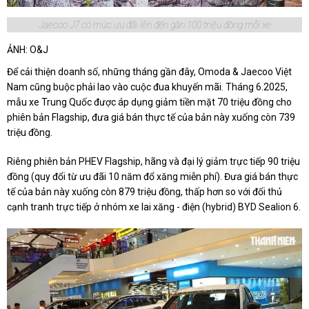
Jaecoo J7 có mức ưu đãi lên đến gần 100 triệu đồng mỗi xe
ẢNH: O&J
Để cải thiện doanh số, những tháng gần đây, Omoda & Jaecoo Việt
Nam cũng buộc phải lao vào cuộc đua khuyến mãi. Tháng 6.2025,
mẫu xe Trung Quốc được áp dụng giảm tiền mặt 70 triệu đồng cho
phiên bản Flagship, đưa giá bán thực tế của bản này xuống còn 739
triệu đồng.
Riêng phiên bản PHEV Flagship, hãng và đại lý giảm trực tiếp 90 triệu
đồng (quy đổi từ ưu đãi 10 năm đổ xăng miễn phí). Đưa giá bán thực
tế của bản này xuống còn 879 triệu đồng, thấp hơn so với đối thủ
cạnh tranh trực tiếp ở nhóm xe lai xăng - điện (hybrid) BYD Sealion 6.