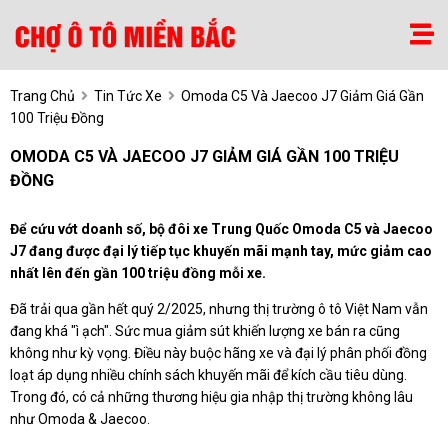
Trang Chủ
Tin Tức Xe
Omoda C5 Và Jaecoo J7 Giảm Giá Gần
100 Triệu Đồng
OMODA C5 VÀ JAECOO J7 GIẢM GIÁ GẦN 100 TRIỆU
ĐỒNG
Để cứu vớt doanh số, bộ đôi xe Trung Quốc Omoda C5 và Jaecoo
J7 đang được đại lý tiếp tục khuyến mãi mạnh tay, mức giảm cao
nhất lên đến gần 100 triệu đồng mỗi xe.
Đã trải qua gần hết quý 2/2025, nhưng thị trường ô tô Việt Nam vẫn
đang khá "ì ạch". Sức mua giảm sút khiến lượng xe bán ra cũng
không như kỳ vọng. Điều này buộc hãng xe và đại lý phân phối đồng
loạt áp dụng nhiều chính sách khuyến mãi để kích cầu tiêu dùng.
Trong đó, có cả những thương hiệu gia nhập thị trường không lâu
như Omoda & Jaecoo.