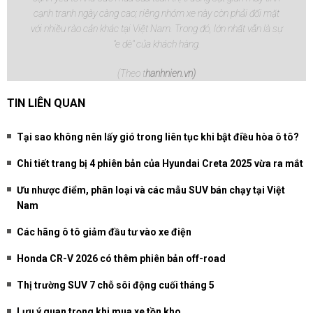
cạnh tranh ngày càng cao; riêng nhóm xe này còn phải đối mặt
với nhiều rào cản khác tại Việt Nam. Trong đó, lớn nhất vẫn là sự
"e dè" của khách hàng.
(Theo t
hanhnien.vn)
TIN LIÊN QUAN
Tại sao không nên lấy gió trong liên tục khi bật điều hòa ô tô?
Chi tiết trang bị 4 phiên bản của Hyundai Creta 2025 vừa ra mắt
Ưu nhược điểm, phân loại và các mẫu SUV bán chạy tại Việt
Nam
Các hãng ô tô giảm đầu tư vào xe điện
Honda CR-V 2026 có thêm phiên bản off-road
Thị trường SUV 7 chỗ sôi động cuối tháng 5
Lưu ý quan trọng khi mua xe tồn kho