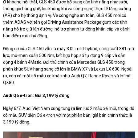
Ở khoang nội thất, GLS 450 được bổ sung các tính năng như sưởi,
thông gió hàng ghế, lọc không khí và công nghệ thực tế tăng cường
(AR) cho hệ thống định vị. Về công nghệ an toàn, GLS 450 mới có
thêm ADAS với tên gọi Driving Assistance Package gồm các tính
năng hỗ trợ giữ làn đường, hỗ trợ phanh tự động khẩn cấp và cảnh
báo điểm mù chủ động.
Động cơ của GLS 450 vẫn là máy 3.0L mild-hybrid, công suất 381 mã
lực, mô-men xoắn 500 Nm, kết hợp hộp số tự động 9 cấp và dẫn
động 4 bánh 4Matic. Đối thủ chính của Mercedes GLS 450 trong
phân khúc SUV hạng sang cỡ lớn là BMW X7 và Lexus LX 600. Ngoài
ra, còn có một số mẫu xe khác như Audi Q7, Range Rover và Infiniti
QX80.
Audi Q6 e-tron: Giá 3,199 tỷ đồng
Ngày 6/7, Audi Việt Nam cũng tung ra liền lúc 2 mẫu xe mới, trong đó
có mẫu SUV điện Q6 e-tron với một phiên bản, giá bán chính thức là
3,199 tỷ đồng.