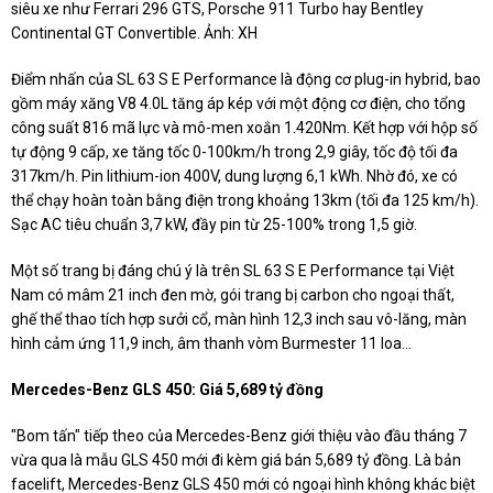
siêu xe như Ferrari 296 GTS, Porsche 911 Turbo hay Bentley
Continental GT Convertible. Ảnh: XH
Điểm nhấn của SL 63 S E Performance là động cơ plug-in hybrid, bao
gồm máy xăng V8 4.0L tăng áp kép với một động cơ điện, cho tổng
công suất 816 mã lực và mô-men xoắn 1.420Nm. Kết hợp với hộp số
tự động 9 cấp, xe tăng tốc 0-100km/h trong 2,9 giây, tốc độ tối đa
317km/h. Pin lithium-ion 400V, dung lượng 6,1 kWh. Nhờ đó, xe có
thể chạy hoàn toàn bằng điện trong khoảng 13km (tối đa 125 km/h).
Sạc AC tiêu chuẩn 3,7 kW, đầy pin từ 25-100% trong 1,5 giờ.
Một số trang bị đáng chú ý là trên SL 63 S E Performance tại Việt
Nam có mâm 21 inch đen mờ, gói trang bị carbon cho ngoại thất,
ghế thể thao tích hợp sưởi cổ, màn hình 12,3 inch sau vô-lăng, màn
hình cảm ứng 11,9 inch, âm thanh vòm Burmester 11 loa...
Mercedes-Benz GLS 450: Giá 5,689 tỷ đồng
"Bom tấn" tiếp theo của Mercedes-Benz giới thiệu vào đầu tháng 7
vừa qua là mẫu GLS 450 mới đi kèm giá bán 5,689 tỷ đồng. Là bản
facelift, Mercedes-Benz GLS 450 mới có ngoại hình không khác biệt