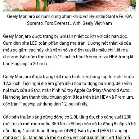
Geely Monjaro sẽ nằm cùng phân khúc với Hyundai Santa Fe, KIA
Sorento, Ford Everest... Ảnh: Geely Việt Nam
Geely Monjaro được trang bị lưới tản nhiệt cỡ lớn với các nan dọc.
Cụm đèn pha LED toàn phần dạng ma trận. Đường nét thiết kế của
mẫu xe gầm cao này khá hầm hố và điểm xuyết nhiều chi tiết mạ
chrome. Bộ mâm theo xe là 19 inch ở bản Premium và HEV, trong khi
bản Flagship là 20 inch.
Geely Monjaro được trang bị 3 màn hình trên bảng táp-lô kích thước
12,3 inch. Tiện nghi đi kèm gồm điều hòa tự động ba vùng, đèn viền
nội thất, cửa sổ trời, màn hình hỗ trợ Apple CarPlay/Android Auto...
Hệ thống âm thanh tiêu chuẩn gồm 8 loa trên bản HEV và Premium,
còn bản Flagship sử dụng dàn 12 loa Infinity.
Các bản thuần xăng dùng động cơ 2.0L tăng áp, cho công suất 238
mã lực và mô-men xoắn 350 Nm, kết hợp hộp số tự động 8 cấp và hệ
dẫn động 4 bánh toàn thời gian (4WD). Bản hybrid (HEV) trang bị
động cơ 1.5L tăng áp và mô-tơ điện, với công suất lần lượt 163 mã