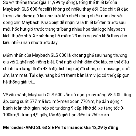
So với thế hệ trước (giá 11,999 tỷ đồng), tổng thể thiết kế của
Maybach GLS 600 facelift không có nhiều thay đổi. Các chi tiết đặc
trưng vẫn được giữ lại như lưới tản nhiệt dạng nhiều nan dọc với
dòng chữ Maybach. Khác biệt dễ nhận ra là thiết kế đèn trước sau
mới, hốc hút gió trước trang trí bằng nhiều họa tiết logo Maybach
kích thước nhỏ. Xe sử dụng bộ mâm 23 inch nguyên khối thay cho
kiểu nhiều nan như trước đây.
Điểm nhấn của Maybach GLS 600 là khoang ghế sau hạng thương
gia với 2 ghế ngồi riêng biệt. Ghế ngồi chỉnh điện độc lập, có thể điều
chỉnh tựa lưng tối đa 43,5 độ, tích hợp bệ đỡ chân, có massage, sưởi
ấm, làm mát. Tại đây, hãng bố trí thêm bàn làm việc có thể gấp gọn,
hệ thống giải trí...
Về vận hành, Maybach GLS 600 vẫn sử dụng máy xăng V8 4.0L tăng
áp, công suất 577 mã lực, mô-men xoắn 770Nm, hệ dẫn động 4
bánh toàn thời gian, hộp số tự động 9 cấp. Nhờ đó, xe tăng tốc 0-
100km/h trong 4,9 giây, tốc độ giới hạn điện tử 250km/h.
Mercedes-AMG SL 63 S E Performance: Giá 12,29 tỷ đồng