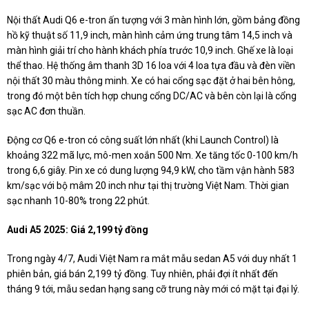
Nội thất Audi Q6 e-tron ấn tượng với 3 màn hình lớn, gồm bảng đồng
hồ kỹ thuật số 11,9 inch, màn hình cảm ứng trung tâm 14,5 inch và
màn hình giải trí cho hành khách phía trước 10,9 inch. Ghế xe là loại
thể thao. Hệ thống âm thanh 3D 16 loa với 4 loa tựa đầu và đèn viền
nội thất 30 màu thông minh. Xe có hai cổng sạc đặt ở hai bên hông,
trong đó một bên tích hợp chung cổng DC/AC và bên còn lại là cổng
sạc AC đơn thuần.
Động cơ Q6 e-tron có công suất lớn nhất (khi Launch Control) là
khoảng 322 mã lực, mô-men xoắn 500 Nm. Xe tăng tốc 0-100 km/h
trong 6,6 giây. Pin xe có dung lượng 94,9 kW, cho tầm vận hành 583
km/sạc với bộ mâm 20 inch như tại thị trường Việt Nam. Thời gian
sạc nhanh 10-80% trong 22 phút.
Audi A5 2025: Giá 2,199 tỷ đồng
Trong ngày 4/7, Audi Việt Nam ra mắt mẫu sedan A5 với duy nhất 1
phiên bản, giá bán 2,199 tỷ đồng. Tuy nhiên, phải đợi ít nhất đến
tháng 9 tới, mẫu sedan hạng sang cỡ trung này mới có mặt tại đại lý.