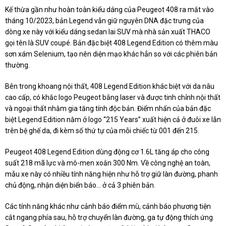
Kế thừa gần như hoàn toàn kiểu dáng của Peugeot 408 ra mắt vào
tháng 10/2023, bản Legend vẫn giữ nguyên DNA đặc trưng của
dòng xe này với kiểu dáng sedan lai SUV mà nhà sản xuất THACO
gọi tên là SUV coupé. Bản đặc biệt 408 Legend Edition có thêm màu
sơn xám Selenium, tạo nên diện mạo khác hẳn so với các phiên bản
thường.
Bên trong khoang nội thất, 408 Legend Edition khác biệt với da nâu
cao cấp, có khắc logo Peugeot bằng laser và được tinh chỉnh nội thất
và ngoại thất nhằm gia tăng tính độc bản. Điểm nhấn của bản đặc
biệt Legend Edition nằm ở logo “215 Years” xuất hiện cả ở đuôi xe lẫn
trên bệ ghế da, đi kèm số thứ tự của mỗi chiếc từ 001 đến 215.
Peugeot 408 Legend Edition dùng động cơ 1.6L tăng áp cho công
suất 218 mã lực và mô-men xoắn 300 Nm. Về công nghệ an toàn,
mẫu xe này có nhiều tính năng hiện như hỗ trợ giữ làn đường, phanh
chủ động, nhận diện biển báo... ở cả 3 phiên bản.
Các tính năng khác như cảnh báo điểm mù, cảnh báo phương tiện
cắt ngang phía sau, hỗ trợ chuyển làn đường, ga tự động thích ứng