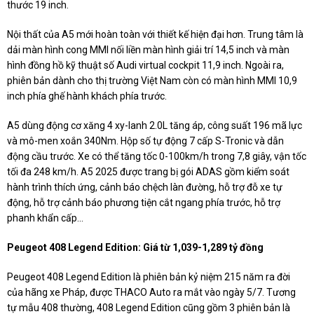
thước 19 inch.
Nội thất của A5 mới hoàn toàn với thiết kế hiện đại hơn. Trung tâm là
dải màn hình cong MMI nối liền màn hình giải trí 14,5 inch và màn
hình đồng hồ kỹ thuật số Audi virtual cockpit 11,9 inch. Ngoài ra,
phiên bản dành cho thị trường Việt Nam còn có màn hình MMI 10,9
inch phía ghế hành khách phía trước.
A5 dùng động cơ xăng 4 xy-lanh 2.0L tăng áp, công suất 196 mã lực
và mô-men xoắn 340Nm. Hộp số tự động 7 cấp S-Tronic và dẫn
động cầu trước. Xe có thể tăng tốc 0-100km/h trong 7,8 giây, vận tốc
tối đa 248 km/h. A5 2025 được trang bị gói ADAS gồm kiểm soát
hành trình thích ứng, cảnh báo chệch làn đường, hỗ trợ đỗ xe tự
động, hỗ trợ cảnh báo phương tiện cắt ngang phía trước, hỗ trợ
phanh khẩn cấp...
Peugeot 408 Legend Edition: Giá từ 1,039-1,289 tỷ đồng
Peugeot 408 Legend Edition là phiên bản kỷ niệm 215 năm ra đời
của hãng xe Pháp, được THACO Auto ra mắt vào ngày 5/7. Tương
tự mẫu 408 thường, 408 Legend Edition cũng gồm 3 phiên bản là