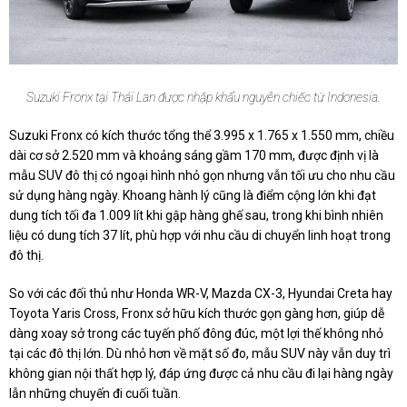
Suzuki Fronx tại Thái Lan được nhập khẩu nguyên chiếc từ Indonesia.
Suzuki Fronx có kích thước tổng thể 3.995 x 1.765 x 1.550 mm, chiều
dài cơ sở 2.520 mm và khoảng sáng gầm 170 mm, được định vị là
mẫu SUV đô thị có ngoại hình nhỏ gọn nhưng vẫn tối ưu cho nhu cầu
sử dụng hàng ngày. Khoang hành lý cũng là điểm cộng lớn khi đạt
dung tích tối đa 1.009 lít khi gập hàng ghế sau, trong khi bình nhiên
liệu có dung tích 37 lít, phù hợp với nhu cầu di chuyển linh hoạt trong
đô thị.
So với các đối thủ như Honda WR-V, Mazda CX-3, Hyundai Creta hay
Toyota Yaris Cross, Fronx sở hữu kích thước gọn gàng hơn, giúp dễ
dàng xoay sở trong các tuyến phố đông đúc, một lợi thế không nhỏ
tại các đô thị lớn. Dù nhỏ hơn về mặt số đo, mẫu SUV này vẫn duy trì
không gian nội thất hợp lý, đáp ứng được cả nhu cầu đi lại hàng ngày
lẫn những chuyến đi cuối tuần.