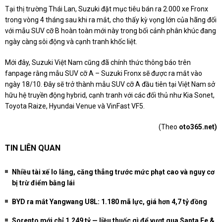
Tại thị trường Thái Lan, Suzuki đặt mục tiêu bán ra 2.000 xe Fronx
trong vòng 4 tháng sau khi ra mắt, cho thấy kỳ vọng lớn của hãng đối
với mẫu SUV cỡ B hoàn toàn mới này trong bối cảnh phân khúc đang
ngày càng sôi động và cạnh tranh khốc liệt.
Mới đây, Suzuki Việt Nam cũng đã chính thức thông báo trên
fanpage rằng mẫu SUV cỡ A – Suzuki Fronx sẽ được ra mắt vào
ngày 18/10. Đây sẽ trở thành mẫu SUV cỡ A đầu tiên tại Việt Nam sở
hữu hệ truyền động hybrid, cạnh tranh với các đối thủ như Kia Sonet,
Toyota Raize, Hyundai Venue và VinFast VF5.
(Theo
oto365.net)
TIN LIÊN QUAN
Nhiều tài xế lo lắng, căng thẳng trước mức phạt cao và nguy cơ
bị trừ điểm bằng lái
BYD ra mắt Yangwang U8L: 1.180 mã lực, giá hơn 4,7 tỷ đồng
Sorento mới chỉ 1,249 tỷ — liều thuốc gì để vượt qua Santa Fe &