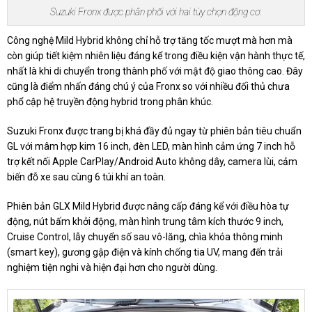
Suzuki Fronx được phân phối với hai tùy chọn động cơ.
Công nghệ Mild Hybrid không chỉ hỗ trợ tăng tốc mượt mà hơn mà
còn giúp tiết kiệm nhiên liệu đáng kể trong điều kiện vận hành thực tế,
nhất là khi di chuyển trong thành phố với mật độ giao thông cao. Đây
cũng là điểm nhấn đáng chú ý của Fronx so với nhiều đối thủ chưa
phổ cập hệ truyền động hybrid trong phân khúc.
Suzuki Fronx được trang bị khá đầy đủ ngay từ phiên bản tiêu chuẩn
GL với mâm hợp kim 16 inch, đèn LED, màn hình cảm ứng 7 inch hỗ
trợ kết nối Apple CarPlay/Android Auto không dây, camera lùi, cảm
biến đỗ xe sau cùng 6 túi khí an toàn.
Phiên bản GLX Mild Hybrid được nâng cấp đáng kể với điều hòa tự
động, nút bấm khởi động, màn hình trung tâm kích thước 9 inch,
Cruise Control, lẫy chuyển số sau vô-lăng, chìa khóa thông minh
(smart key), gương gập điện và kính chống tia UV, mang đến trải
nghiệm tiện nghi và hiện đại hơn cho người dùng.