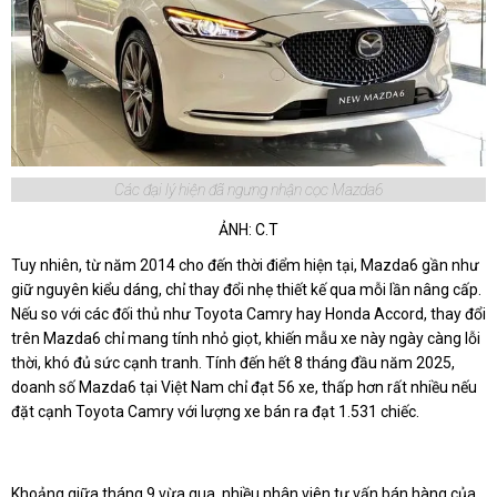
Các đại lý hiện đã ngưng nhận cọc Mazda6
ẢNH: C.T
Tuy nhiên, từ năm 2014 cho đến thời điểm hiện tại, Mazda6 gần như
giữ nguyên kiểu dáng, chỉ thay đổi nhẹ thiết kế qua mỗi lần nâng cấp.
Nếu so với các đối thủ như Toyota Camry hay Honda Accord, thay đổi
trên Mazda6 chỉ mang tính nhỏ giọt, khiến mẫu xe này ngày càng lỗi
thời, khó đủ sức cạnh tranh. Tính đến hết 8 tháng đầu năm 2025,
doanh số Mazda6 tại Việt Nam chỉ đạt 56 xe, thấp hơn rất nhiều nếu
đặt cạnh Toyota Camry với lượng xe bán ra đạt 1.531 chiếc.
Khoảng giữa tháng 9 vừa qua, nhiều nhân viên tư vấn bán hàng của