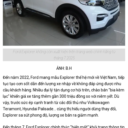
Ford Explorer không còn xuất hiện trên trang web chính hãng từ
tháng 7.2025
ẢNH: B.H
Đến năm 2022, Ford mang mẫu Explorer thế hệ mới về Việt Nam, tiếp
tục tạo cơn sốt dẫn đến lượng xe nhập về không đáp ứng được nhu
cầu khách hàng. Nhiều đại lý tận dụng cơ hội trên, chào bán "bia kèm
lạc" khiến giá xe tăng thêm gần 300 triệu đồng so với niêm yết. Dù
vậy, trước sức ép cạnh tranh từ các đối thủ như Volkswagen
Teramont, Hyundai Palisade... cùng thị hiếu người dùng thay đổi,
Explorer sa sút phong độ, lượng xe bán ra giảm mạnh.
Đến tháng 7, Ford Explorer chính thức "biến mất" khỏi trang thông tin