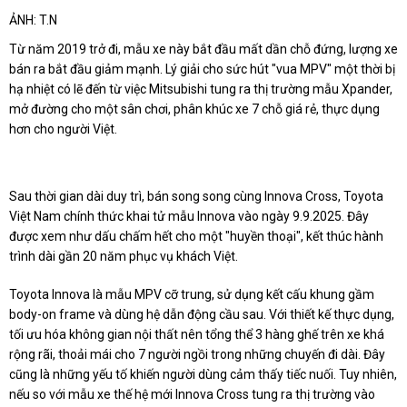
ẢNH: T.N
Từ năm 2019 trở đi, mẫu xe này bắt đầu mất dần chỗ đứng, lượng xe
bán ra bắt đầu giảm mạnh. Lý giải cho sức hút "vua MPV" một thời bị
hạ nhiệt có lẽ đến từ việc Mitsubishi tung ra thị trường mẫu Xpander,
mở đường cho một sân chơi, phân khúc xe 7 chỗ giá rẻ, thực dụng
hơn cho người Việt.
Sau thời gian dài duy trì, bán song song cùng Innova Cross, Toyota
Việt Nam chính thức khai tử mẫu Innova vào ngày 9.9.2025. Đây
được xem như dấu chấm hết cho một "huyền thoại", kết thúc hành
trình dài gần 20 năm phục vụ khách Việt.
Toyota Innova là mẫu MPV cỡ trung, sử dụng kết cấu khung gầm
body-on frame và dùng hệ dẫn động cầu sau. Với thiết kế thực dụng,
tối ưu hóa không gian nội thất nên tổng thể 3 hàng ghế trên xe khá
rộng rãi, thoải mái cho 7 người ngồi trong những chuyến đi dài. Đây
cũng là những yếu tố khiến người dùng cảm thấy tiếc nuối. Tuy nhiên,
nếu so với mẫu xe thế hệ mới Innova Cross tung ra thị trường vào