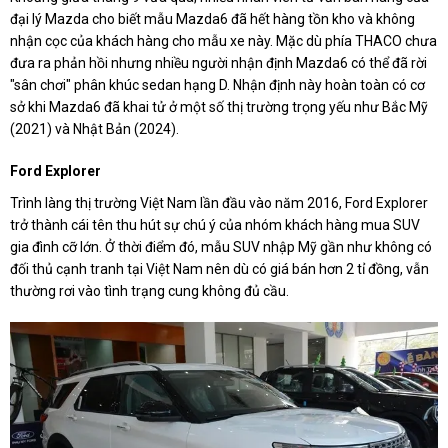
đại lý Mazda cho biết mẫu Mazda6 đã hết hàng tồn kho và không
nhận cọc của khách hàng cho mẫu xe này. Mặc dù phía THACO chưa
đưa ra phản hồi nhưng nhiều người nhận định Mazda6 có thể đã rời
"sân chơi" phân khúc sedan hạng D. Nhận định này hoàn toàn có cơ
sở khi Mazda6 đã khai tử ở một số thị trường trọng yếu như Bắc Mỹ
(2021) và Nhật Bản (2024).
Ford Explorer
Trình làng thị trường Việt Nam lần đầu vào năm 2016, Ford Explorer
trở thành cái tên thu hút sự chú ý của nhóm khách hàng mua SUV
gia đình cỡ lớn. Ở thời điểm đó, mẫu SUV nhập Mỹ gần như không có
đối thủ cạnh tranh tại Việt Nam nên dù có giá bán hơn 2 tỉ đồng, vẫn
thường rơi vào tình trạng cung không đủ cầu.