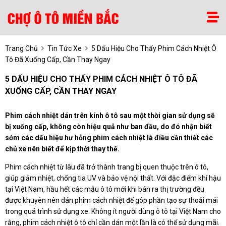
Trang Chủ
Tin Tức Xe
5 Dấu Hiệu Cho Thấy Phim Cách Nhiệt Ô
Tô Đã Xuống Cấp, Cần Thay Ngay
5 DẤU HIỆU CHO THẤY PHIM CÁCH NHIỆT Ô TÔ ĐÃ
XUỐNG CẤP, CẦN THAY NGAY
Phim cách nhiệt dán trên kính ô tô sau một thời gian sử dụng sẽ
bị xuống cấp, không còn hiệu quả như ban đầu, do đó nhận biết
sớm các dấu hiệu hư hỏng phim cách nhiệt là điều cần thiết các
chủ xe nên biết để kịp thời thay thế.
Phim cách nhiệt từ lâu đã trở thành trang bị quen thuộc trên ô tô,
giúp giảm nhiệt, chống tia UV và bảo vệ nội thất. Với đặc điểm khí hậu
tại Việt Nam, hầu hết các mẫu ô tô mới khi bán ra thị trường đều
được khuyên nên dán phim cách nhiệt để góp phần tạo sự thoải mái
trong quá trình sử dụng xe. Không ít người dùng ô tô tại Việt Nam cho
rằng, phim cách nhiệt ô tô chỉ cần dán một lần là có thể sử dụng mãi.