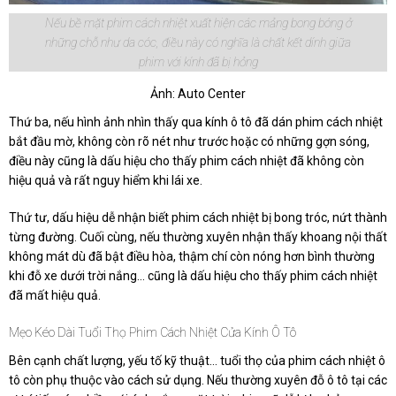
Nếu bề mặt phim cách nhiệt xuất hiện các mảng bong bóng ở
những chỗ như da cóc, điều này có nghĩa là chất kết dính giữa
phim với kính đã bị hỏng
Ảnh: Auto Center
Thứ ba, nếu hình ảnh nhìn thấy qua kính ô tô đã dán phim cách nhiệt
bắt đầu mờ, không còn rõ nét như trước hoặc có những gợn sóng,
điều này cũng là dấu hiệu cho thấy phim cách nhiệt đã không còn
hiệu quả và rất nguy hiểm khi lái xe.
Thứ tư, dấu hiệu dễ nhận biết phim cách nhiệt bị bong tróc, nứt thành
từng đường. Cuối cùng, nếu thường xuyên nhận thấy khoang nội thất
không mát dù đã bật điều hòa, thậm chí còn nóng hơn bình thường
khi đỗ xe dưới trời nắng… cũng là dấu hiệu cho thấy phim cách nhiệt
đã mất hiệu quả.
Mẹo Kéo Dài Tuổi Thọ Phim Cách Nhiệt Cửa Kính Ô Tô
Bên cạnh chất lượng, yếu tố kỹ thuật… tuổi thọ của phim cách nhiệt ô
tô còn phụ thuộc vào cách sử dụng. Nếu thường xuyên đỗ ô tô tại các