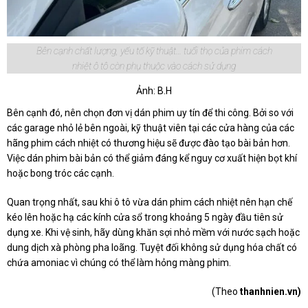
Bên cạnh chất lượng, yếu tố kỹ thuật… tuổi thọ của phim cách
nhiệt ô tô còn phụ thuộc vào cách sử dụng
Ảnh: B.H
Bên cạnh đó, nên chọn đơn vị dán phim uy tín để thi công. Bởi so với
các garage nhỏ lẻ bên ngoài, kỹ thuật viên tại các cửa hàng của các
hãng phim cách nhiệt có thương hiệu sẽ được đào tạo bài bản hơn.
Việc dán phim bài bản có thể giảm đáng kể nguy cơ xuất hiện bọt khí
hoặc bong tróc các cạnh.
Quan trọng nhất, sau khi ô tô vừa dán phim cách nhiệt nên hạn chế
kéo lên hoặc hạ các kính cửa sổ trong khoảng 5 ngày đầu tiên sử
dụng xe. Khi vệ sinh, hãy dùng khăn sợi nhỏ mềm với nước sạch hoặc
dung dịch xà phòng pha loãng. Tuyệt đối không sử dụng hóa chất có
chứa amoniac vì chúng có thể làm hỏng màng phim.
(Theo
thanhnien.vn)