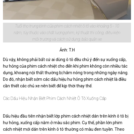
Tuổi thọ trung bình của phim cách nhiệt ô tô vào khoảng 5 - 10
năm, tùy thuộc vào chất lượng phim, kỹ thuật thi công, điều kiện
môi trường và cách sử dụng, bảo quản xe
Ảnh: T.H
Dù vậy, không phải bất cứ ai dùng ô tô đều chú ý đến sự xuống cấp,
hư hỏng của phim cách nhiệt cho đến khi phim không còn nhiều tác
dụng, khoang nội thất thường bị hâm nóng trong những ngày nắng.
Do đó, nhận biết sớm các dấu hiệu hư hỏng phim cách nhiệt là điều
cần thiết các chủ xe nên biết để kịp thời thay thế.
Các Dấu Hiệu Nhận Biết Phim Cách Nhiệt Ô Tô Xuống Cấp
Dấu hiệu đầu tiên nhận biết lớp phim cách nhiệt dán trên kính ô tô bị
hư hỏng, xuống cấp nằm ở màu sắc phim. Cụ thể, phần lớn phim
cách nhiệt mới dán trên kính ô tô thường có màu đen tuyền. Theo