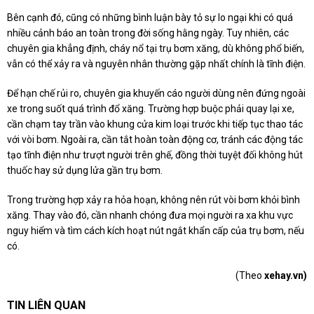
Bên cạnh đó, cũng có những bình luận bày tỏ sự lo ngại khi có quá
nhiều cảnh báo an toàn trong đời sống hằng ngày. Tuy nhiên, các
chuyên gia khẳng định, cháy nổ tại trụ bơm xăng, dù không phổ biến,
vẫn có thể xảy ra và nguyên nhân thường gặp nhất chính là tĩnh điện.
Để hạn chế rủi ro, chuyên gia khuyến cáo người dùng nên đứng ngoài
xe trong suốt quá trình đổ xăng. Trường hợp buộc phải quay lại xe,
cần chạm tay trần vào khung cửa kim loại trước khi tiếp tục thao tác
với vòi bơm. Ngoài ra, cần tắt hoàn toàn động cơ, tránh các động tác
tạo tĩnh điện như trượt người trên ghế, đồng thời tuyệt đối không hút
thuốc hay sử dụng lửa gần trụ bơm.
Trong trường hợp xảy ra hỏa hoạn, không nên rút vòi bơm khỏi bình
xăng. Thay vào đó, cần nhanh chóng đưa mọi người ra xa khu vực
nguy hiểm và tìm cách kích hoạt nút ngắt khẩn cấp của trụ bơm, nếu
có.
(Theo
xehay.vn)
TIN LIÊN QUAN