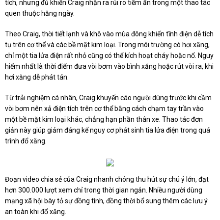
tích, nhưng đủ khiến Craig nhận ra rủi ro tiềm ẩn trong một thao tác
quen thuộc hằng ngày.
Theo Craig, thời tiết lạnh và khô vào mùa đông khiến tĩnh điện dễ tích
tụ trên cơ thể và các bề mặt kim loại. Trong môi trường có hơi xăng,
chỉ một tia lửa điện rất nhỏ cũng có thể kích hoạt cháy hoặc nổ. Nguy
hiểm nhất là thời điểm đưa vòi bơm vào bình xăng hoặc rút vòi ra, khi
hơi xăng dễ phát tán.
Từ trải nghiệm cá nhân, Craig khuyến cáo người dùng trước khi cầm
vòi bơm nên xả điện tích trên cơ thể bằng cách chạm tay trần vào
một bề mặt kim loại khác, chẳng hạn phần thân xe. Thao tác đơn
giản này giúp giảm đáng kể nguy cơ phát sinh tia lửa điện trong quá
trình đổ xăng.
Đoạn video chia sẻ của Craig nhanh chóng thu hút sự chú ý lớn, đạt
hơn 300.000 lượt xem chỉ trong thời gian ngắn. Nhiều người dùng
mạng xã hội bày tỏ sự đồng tình, đồng thời bổ sung thêm các lưu ý
an toàn khi đổ xăng.