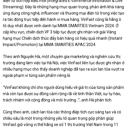
điện tử tích hợp kiểu mới (Integrated E-commerce Innovation & Live
Streaming). Đây là những hạng mục quan trọng, phản ánh khả năng
ứng dụng công nghệ, influencer và thương mại điện tử trong việc tạo
ra tác động trực tiếp đến hành vi mua hàng. VinFast cũng là hãng ô
tô duy nhất được vinh danh tại MMA SMARTIES Vietnam 2024. Ở
cấp khu vực, chiến dịch VF 3 tiếp tục được ghi nhận với giải Vàng
hạng mục Chiến dịch thúc đẩy bán hàng có hiệu quả nhanh (Instant
Impact/Promotion) tại MMA SMARTIES APAC 2024.
Theo anh Nguyễn Hà, một chuyên gia marketing và nghiên cứu thị
trường đang làm việc tại Hà Nội, việc VinFast liên tục được ghi nhận ở
nhiều hạng mục cho thấy doanh nghiệp đã tạo ra sức lan tỏa vượt ra
ngoài phạm vi từng sản phẩm riêng lẻ.
“VinFast không chỉ cho người dùng hiểu về giá trị của từng sản phẩm
mà còn tạo được sự đồng cảm rộng rãi về tinh thần Việt, sự tự hào,
trách nhiệm với cộng đồng và môi trường…”, anh Hà phân tích.
Cũng theo anh, cách lan tỏa các thông điệp tích cực sáng tạo và có
chiều sâu là một trong những yếu tố quan trọng góp phần giúp
VinFast giữ vững vị thế hãng xe số 1 thị trường Việt Nam trong 11