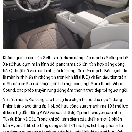
Không gian cabin của Seltos mới được nâng cấp mạnh về công nghệ.
Xe sở hữu cụm màn hình đôi panorama cỡ lớn, tích hợp bảng đồng
hồ kỹ thuật số và màn hình giải trí trung tâm liền mạch. Bên cạnh đó
là màn hình hiển thị thông tin trên kính lái (HUD) và lần đầu tiên trên
một mẫu xe Kia xuất hiện ghế tích hợp công nghệ âm thanh Vibro
Sound, cho phép truyền rung động âm thanh trực tiếp tới người ngồi.
Về sức mạnh, Kia cung cấp hai sự lựa chọn tối ưu cho người dùng.
Phiên bản xăng tăng áp 1.6L sở hữu công suất mạnh mẽ 193 mã lực,
đi kèm hệ dẫn động AWD với các chế độ địa hình chuyên sâu như
Tuyết, Bùn và Cát. Trong khi đó, tâm điểm của thế hệ mới là phiên
bản Hybrid 1.6L cho tổng công suất 141 mã lực, tích hợp phanh tái