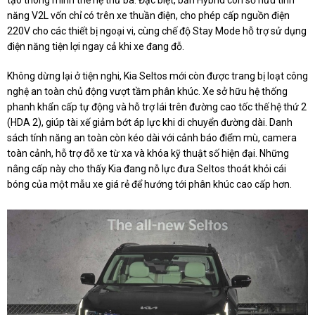
tạo thông minh thế hệ thứ ba. Đặc biệt, bản Hybrid còn sở hữu tính
năng V2L vốn chỉ có trên xe thuần điện, cho phép cấp nguồn điện
220V cho các thiết bị ngoại vi, cùng chế độ Stay Mode hỗ trợ sử dụng
điện năng tiện lợi ngay cả khi xe đang đỗ.
Không dừng lại ở tiện nghi, Kia Seltos mới còn được trang bị loạt công
nghệ an toàn chủ động vượt tầm phân khúc. Xe sở hữu hệ thống
phanh khẩn cấp tự động và hỗ trợ lái trên đường cao tốc thế hệ thứ 2
(HDA 2), giúp tài xế giảm bớt áp lực khi di chuyển đường dài. Danh
sách tính năng an toàn còn kéo dài với cảnh báo điểm mù, camera
toàn cảnh, hỗ trợ đỗ xe từ xa và khóa kỹ thuật số hiện đại. Những
nâng cấp này cho thấy Kia đang nỗ lực đưa Seltos thoát khỏi cái
bóng của một mẫu xe giá rẻ để hướng tới phân khúc cao cấp hơn.