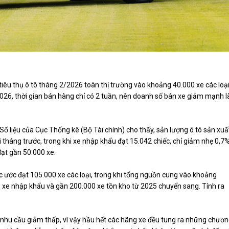
iêu thụ ô tô tháng 2/2026 toàn thị trường vào khoảng 40.000 xe các loại
026, thời gian bán hàng chỉ có 2 tuần, nên doanh số bán xe giảm mạnh l
Số liệu của Cục Thống kê (Bộ Tài chính) cho thấy, sản lượng ô tô sản xuấ
ới tháng trước, trong khi xe nhập khẩu đạt 15.042 chiếc, chỉ giảm nhẹ 0,7
ạt gần 50.000 xe.
c ước đạt 105.000 xe các loại, trong khi tổng nguồn cung vào khoảng
, xe nhập khẩu và gần 200.000 xe tồn kho từ 2025 chuyển sang. Tính ra
m nhu cầu giảm thấp, vì vậy hầu hết các hãng xe đều tung ra những chươ