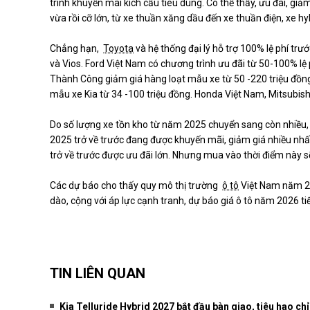
trình khuyến mãi kích cầu tiêu dùng. Có thể thấy, ưu đãi, giả
vừa rồi cỡ lớn, từ xe thuần xăng dầu đến xe thuần điện, xe hyb
Chẳng hạn,
Toyota
và hệ thống đại lý hỗ trợ 100% lệ phí tr
và Vios. Ford Việt Nam có chương trình ưu đãi từ 50-100% lệ
Thành Công giảm giá hàng loạt mẫu xe từ 50 -220 triệu đồng
mẫu xe Kia từ 34 -100 triệu đồng. Honda Việt Nam, Mitsubishi
Do số lượng xe tồn kho từ năm 2025 chuyển sang còn nhiều, 
2025 trở về trước đang được khuyến mãi, giảm giá nhiều nhấ
trở về trước được ưu đãi lớn. Nhưng mua vào thời điểm này sẽ 
Các dự báo cho thấy quy mô thị trường
ô tô
Việt Nam năm 20
dào, cộng với áp lực cạnh tranh, dự báo giá ô tô năm 2026 ti
TIN LIÊN QUAN
Kia Telluride Hybrid 2027 bắt đầu bàn giao, tiêu hao chỉ