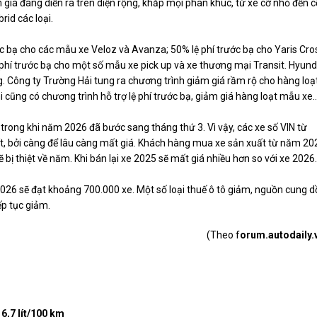
m giá đang diễn ra trên diện rộng, khắp mọi phân khúc, từ xe cỡ nhỏ đến c
rid các loại.
ước bạ cho các mẫu xe Veloz và Avanza; 50% lệ phí trước bạ cho Yaris Cro
 phí trước bạ cho một số mẫu xe pick up và xe thương mại Transit. Hyund
. Công ty Trường Hải tung ra chương trình giảm giá rầm rộ cho hàng loạ
 cũng có chương trình hỗ trợ lệ phí trước bạ, giảm giá hàng loạt mẫu xe
trong khi năm 2026 đã bước sang tháng thứ 3. Vì vậy, các xe số VIN từ
t, bởi càng để lâu càng mất giá. Khách hàng mua xe sản xuất từ năm 20
bị thiệt về năm. Khi bán lại xe 2025 sẽ mất giá nhiều hơn so với xe 2026.
26 sẽ đạt khoảng 700.000 xe. Một số loại thuế ô tô giảm, nguồn cung d
ếp tục giảm.
(Theo f
orum.autodaily.
 6,7 lít/100 km