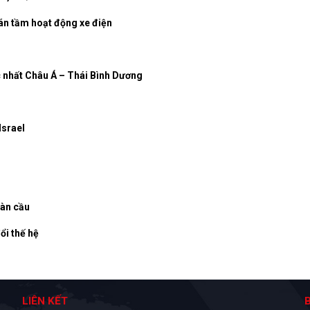
oán tầm hoạt động xe điện
c nhất Châu Á – Thái Bình Dương
Israel
oàn cầu
ổi thế hệ
LIÊN KẾT