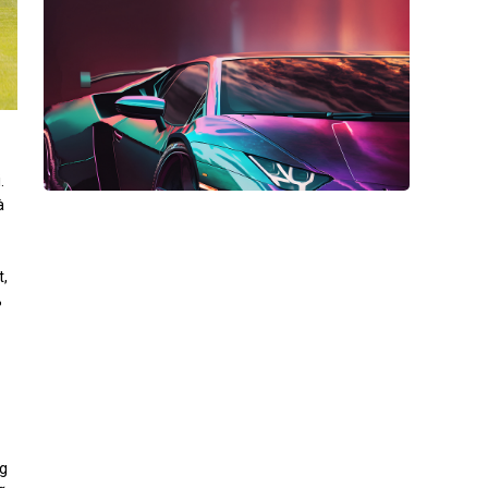
.
à
t,
%
ng