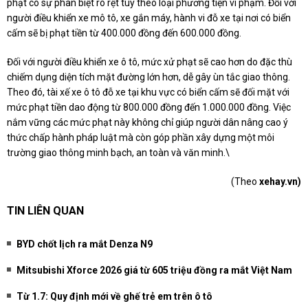
phạt có sự phân biệt rõ rệt tùy theo loại phương tiện vi phạm. Đối với
người điều khiển xe mô tô, xe gắn máy, hành vi đỗ xe tại nơi có biển
cấm sẽ bị phạt tiền từ 400.000 đồng đến 600.000 đồng.
Đối với người điều khiển xe ô tô, mức xử phạt sẽ cao hơn do đặc thù
chiếm dụng diện tích mặt đường lớn hơn, dễ gây ùn tắc giao thông.
Theo đó, tài xế xe ô tô đỗ xe tại khu vực có biển cấm sẽ đối mặt với
mức phạt tiền dao động từ 800.000 đồng đến 1.000.000 đồng. Việc
nắm vững các mức phạt này không chỉ giúp người dân nâng cao ý
thức chấp hành pháp luật mà còn góp phần xây dựng một môi
trường giao thông minh bạch, an toàn và văn minh.\
(Theo
xehay.vn)
TIN LIÊN QUAN
BYD chốt lịch ra mắt Denza N9
Mitsubishi Xforce 2026 giá từ 605 triệu đồng ra mắt Việt Nam
Từ 1.7: Quy định mới về ghế trẻ em trên ô tô