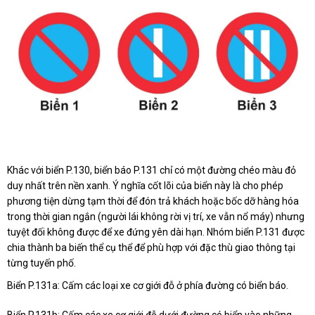
Khác với biển P.130, biển báo P.131 chỉ có một đường chéo màu đỏ
duy nhất trên nền xanh. Ý nghĩa cốt lõi của biển này là cho phép
phương tiện dừng tạm thời để đón trả khách hoặc bốc dỡ hàng hóa
trong thời gian ngắn (người lái không rời vị trí, xe vẫn nổ máy) nhưng
tuyệt đối không được để xe đứng yên dài hạn. Nhóm biển P.131 được
chia thành ba biến thể cụ thể để phù hợp với đặc thù giao thông tại
từng tuyến phố.
Biển P.131a: Cấm các loại xe cơ giới đỗ ở phía đường có biển báo.
Biển P.131b: Cấm các xe cơ giới đỗ dưới đường có biển vào những