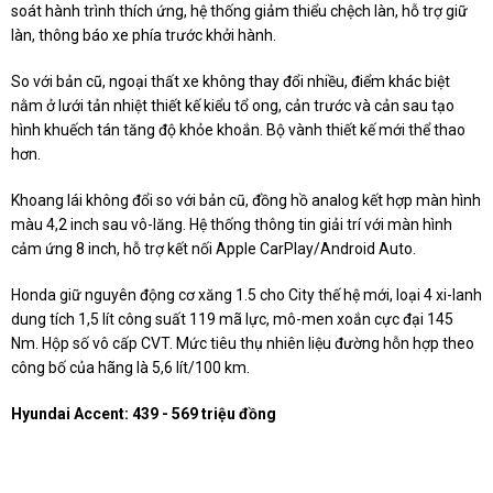
soát hành trình thích ứng, hệ thống giảm thiểu chệch làn, hỗ trợ giữ
làn, thông báo xe phía trước khởi hành.
So với bản cũ, ngoại thất xe không thay đổi nhiều, điểm khác biệt
nằm ở lưới tản nhiệt thiết kế kiểu tổ ong, cản trước và cản sau tạo
hình khuếch tán tăng độ khỏe khoắn. Bộ vành thiết kế mới thể thao
hơn.
Khoang lái không đổi so với bản cũ, đồng hồ analog kết hợp màn hình
màu 4,2 inch sau vô-lăng. Hệ thống thông tin giải trí với màn hình
cảm ứng 8 inch, hỗ trợ kết nối Apple CarPlay/Android Auto.
Honda giữ nguyên động cơ xăng 1.5 cho City thế hệ mới, loại 4 xi-lanh
dung tích 1,5 lít công suất 119 mã lực, mô-men xoắn cực đại 145
Nm. Hộp số vô cấp CVT. Mức tiêu thụ nhiên liệu đường hỗn hợp theo
công bố của hãng là 5,6 lít/100 km.
Hyundai Accent: 439 - 569 triệu đồng