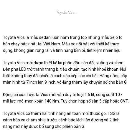
Toyota Vios.
Toyota Vios là mẫu sedan luôn nằm trong top những mẫu xe ô tô
bán chạy bậc nhất tại Việt Nam. Mẫu xe nổi bật với thiết kế thực
dụng, không gian rộng rãi và tính năng bền bỉ, tiết kiệm nhiên liệu.
Toyota Vios mới được thiết kế lại phần đầu cân đối, vuông vức hơn.
Đèn pha LED trở thành trang bị tiêu chuẩn, tạo hình khoẻ khoắn. Nội
thất không thay đổi nhiều ở cách sắp xếp các chi tiết. Hãng nâng cấp
màn hình từ 7 inch lên 9 inch, vô-lăng thêm lẫy chuyển số cho bản G.
Động cơ của Toyota Vios mới vẫn duy trì loại 1.5 lít, công suất 107
mã lực, mô-men xoắn 140 Nm. Tuỳ chọn hộp số sàn 5 cấp hoặc CVT.
Toyota Vios có thêm hai tính năng an toàn mới thuộc gói TSS là
cảnh báo va chạm phía trước, cảnh báo lệch làn đường và 2 tính
năng mới này được bổ sung cho phiên bản G.