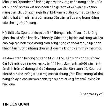
Mitsubishi Xpander đã khẳng định vị thế vững chắc trong phân khúc
MPV 7 chỗ nhờ sự kết hợp hoàn hảo giữa thiết kế hiện đại và tính
năng tiện ích. Với ngôn ngữ thiết kế Dynamic Shield, mẫu xe không
chỉ thu hút ánh nhìn mà còn mang đến cảm giác sang trọng, đẳng
cấp cho người sử dụng.
Nội thất của Xpander được thiết kế thông minh, tối ưu hóa không
gian cho cả hành khách và hành lý. Các trang bị hiện đại cùng vật liệu
cao cấp tạo nên một không gian sống động và thoải mái, giúp hành
khách tận hưởng những chuyến đi dài mà không cảm thấy mệt mỏi.
Xe được trang bị động cơ xăng MIVEC 1.5L, sản sinh công suất cực
đại 103 mã lực và mô-men xoắn 141 Nm, đủ mạnh mẽ để vận hành
ổn định trên cả đường phố và đường cao tốc. Bên cạnh đó, Xpander
còn sở hữu hệ thống treo cứng cáp và khung gầm Rise, mang lại khả
năng ổn định cao khi vận hành, tạo sự êm ái và giảm thiểu tiếng ồn
hiệu quả.
(Theo
xehay.vn)
TIN LIÊN QUAN