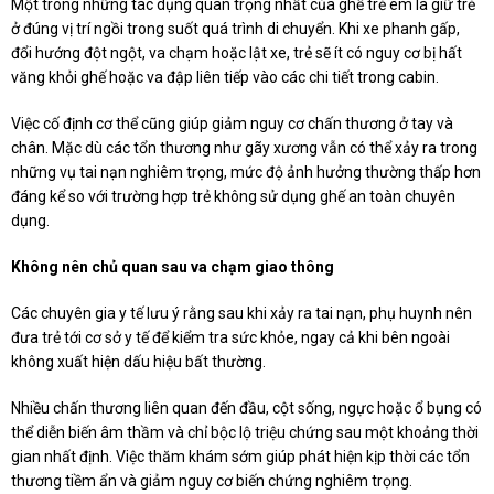
Một trong những tác dụng quan trọng nhất của ghế trẻ em là giữ trẻ
ở đúng vị trí ngồi trong suốt quá trình di chuyển. Khi xe phanh gấp,
đổi hướng đột ngột, va chạm hoặc lật xe, trẻ sẽ ít có nguy cơ bị hất
văng khỏi ghế hoặc va đập liên tiếp vào các chi tiết trong cabin.
Việc cố định cơ thể cũng giúp giảm nguy cơ chấn thương ở tay và
chân. Mặc dù các tổn thương như gãy xương vẫn có thể xảy ra trong
những vụ tai nạn nghiêm trọng, mức độ ảnh hưởng thường thấp hơn
đáng kể so với trường hợp trẻ không sử dụng ghế an toàn chuyên
dụng.
Không nên chủ quan sau va chạm giao thông
Các chuyên gia y tế lưu ý rằng sau khi xảy ra tai nạn, phụ huynh nên
đưa trẻ tới cơ sở y tế để kiểm tra sức khỏe, ngay cả khi bên ngoài
không xuất hiện dấu hiệu bất thường.
Nhiều chấn thương liên quan đến đầu, cột sống, ngực hoặc ổ bụng có
thể diễn biến âm thầm và chỉ bộc lộ triệu chứng sau một khoảng thời
gian nhất định. Việc thăm khám sớm giúp phát hiện kịp thời các tổn
thương tiềm ẩn và giảm nguy cơ biến chứng nghiêm trọng.