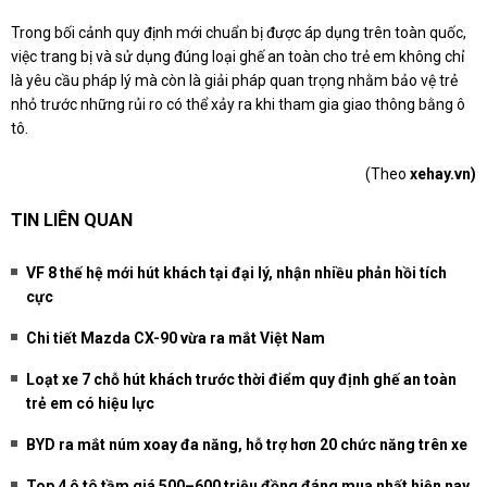
Trong bối cảnh quy định mới chuẩn bị được áp dụng trên toàn quốc,
việc trang bị và sử dụng đúng loại ghế an toàn cho trẻ em không chỉ
là yêu cầu pháp lý mà còn là giải pháp quan trọng nhằm bảo vệ trẻ
nhỏ trước những rủi ro có thể xảy ra khi tham gia giao thông bằng ô
tô.
(Theo
xehay.vn)
TIN LIÊN QUAN
VF 8 thế hệ mới hút khách tại đại lý, nhận nhiều phản hồi tích
cực
Chi tiết Mazda CX-90 vừa ra mắt Việt Nam
Loạt xe 7 chỗ hút khách trước thời điểm quy định ghế an toàn
trẻ em có hiệu lực
BYD ra mắt núm xoay đa năng, hỗ trợ hơn 20 chức năng trên xe
Top 4 ô tô tầm giá 500–600 triệu đồng đáng mua nhất hiện nay